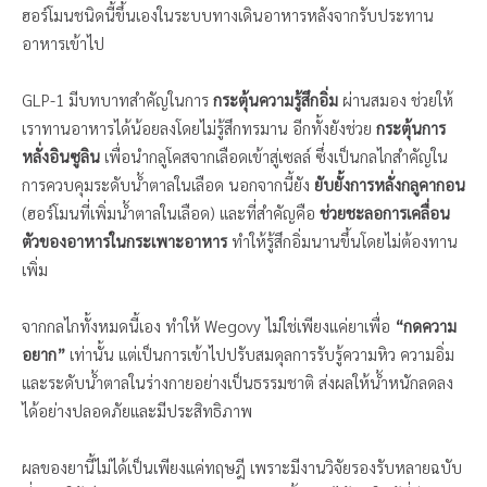
ฮอร์โมนชนิดนี้ขึ้นเองในระบบทางเดินอาหารหลังจากรับประทาน
อาหารเข้าไป
GLP-1 มีบทบาทสำคัญในการ
กระตุ้นความรู้สึกอิ่ม
ผ่านสมอง ช่วยให้
เราทานอาหารได้น้อยลงโดยไม่รู้สึกทรมาน อีกทั้งยังช่วย
กระตุ้นการ
หลั่งอินซูลิน
เพื่อนำกลูโคสจากเลือดเข้าสู่เซลล์ ซึ่งเป็นกลไกสำคัญใน
การควบคุมระดับน้ำตาลในเลือด นอกจากนี้ยัง
ยับยั้งการหลั่งกลูคากอน
(ฮอร์โมนที่เพิ่มน้ำตาลในเลือด) และที่สำคัญคือ
ช่วยชะลอการเคลื่อน
ตัวของอาหารในกระเพาะอาหาร
ทำให้รู้สึกอิ่มนานขึ้นโดยไม่ต้องทาน
เพิ่ม
จากกลไกทั้งหมดนี้เอง ทำให้ Wegovy ไม่ใช่เพียงแค่ยาเพื่อ
“กดความ
อยาก”
เท่านั้น แต่เป็นการเข้าไปปรับสมดุลการรับรู้ความหิว ความอิ่ม
และระดับน้ำตาลในร่างกายอย่างเป็นธรรมชาติ ส่งผลให้น้ำหนักลดลง
ได้อย่างปลอดภัยและมีประสิทธิภาพ
ผลของยานี้ไม่ได้เป็นเพียงแค่ทฤษฎี เพราะมีงานวิจัยรองรับหลายฉบับ