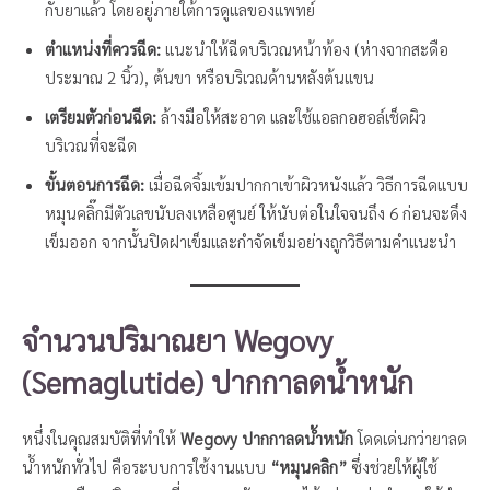
กับยาแล้ว โดยอยู่ภายใต้การดูแลของแพทย์
ตำแหน่งที่ควรฉีด:
แนะนำให้ฉีดบริเวณหน้าท้อง (ห่างจากสะดือ
ประมาณ 2 นิ้ว), ต้นขา หรือบริเวณด้านหลังต้นแขน
เตรียมตัวก่อนฉีด:
ล้างมือให้สะอาด และใช้แอลกอฮอล์เช็ดผิว
บริเวณที่จะฉีด
ขั้นตอนการฉีด:
เมื่อฉีดจิ้มเข้มปากกาเข้าผิวหนังแล้ว วิธีการฉีดแบบ
หมุนคลิ๊กมีตัวเลขนับลงเหลือศูนย์ ให้นับต่อในใจจนถึง 6 ก่อนจะดึง
เข็มออก จากนั้นปิดฝาเข็มและกำจัดเข็มอย่างถูกวิธีตามคำแนะนำ
จำนวนปริมาณยา Wegovy
(Semaglutide) ปากกาลดน้ำหนัก
หนึ่งในคุณสมบัติที่ทำให้
Wegovy ปากกาลดน้ำหนัก
โดดเด่นกว่ายาลด
น้ำหนักทั่วไป คือระบบการใช้งานแบบ
“หมุนคลิก”
ซึ่งช่วยให้ผู้ใช้