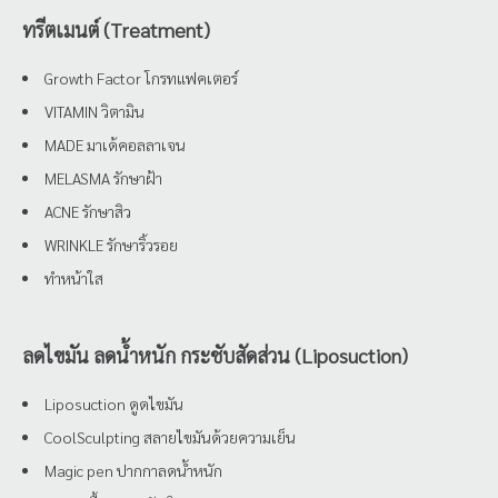
ทรีตเมนต์ (Treatment)
Growth Factor โกรทแฟคเตอร์
VITAMIN วิตามิน
MADE มาเด้คอลลาเจน
MELASMA รักษาฝ้า
ACNE รักษาสิว
WRINKLE รักษาริ้วรอย
ทำหน้าใส
ลดไขมัน ลดน้ำหนัก กระชับสัดส่วน (Liposuction)
Liposuction ดูดไขมัน
CoolSculpting สลายไขมันด้วยความเย็น
Magic pen ปากกาลดน้ำหนัก