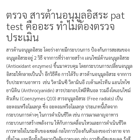
ตรวจ สารต้านอนุมูลอิสระ pat
test คืออะร ทำไมต้องตรวจ
ประเมิน
สารต้านอนุมูลอิสระ โดยร่างกายมีกระบวนการ ป้องกันการสะสมของ
อนุมูลอิสระอยู่ 2 วิธี จากการที่ร่างกายสร้าง เอนไซม์ต้านอนุมูลอิสระ
(Antioxidant enzymes) ขึ้นมาควบคุม โดยกระบวนการเปลี่ยนอนุมูล
อิสระให้กลายเป็นน้ำ อีกวิธีคือ การได้รับ สารต้านอนุมูลอิสระ จากการ
รับประทานอาหาร เช่น วิตามินซี วิตามินอี เบต้าแคโรทีน แอนโทไซ
ยานิดิน (Anthrocyanidin) สารประกอบโฟลีฟีนอล รวมถึงโคเอนไซม์
คิวเท็น (Coenzymes Q10) สารอนุมูลอิสระ (Free radials) เป็น
อะตอมหรือโมเลกุล ซึ่ง อะตอมหรือโมเลกุล ประเภทนี้เกิดจาก
กระบวนการต่างๆ ในการดำเนินชีวิต เช่น การเผาผลาญอาหาร
กระบวนการสร้างพลังงาน ให้กับการเคลื่อนไหวและการดำเนินชีวิต
การหายใจในระดับของเซลล์ กลไกการป้องกันตัวเองของร่างกาย จาก
เชื่อโรค และอีกทั้งเกิดจากปัจจัยภายนอก เช่น การสัมผัสแสงแดด รังสี