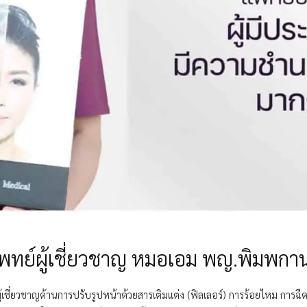
พทย์ผู้เชี่ยวชาญ หมอเอม พญ.พิมพกานต
้เชี่ยวชาญด้านการปรับรูปหน้าด้วยสารเติมแต่ง (ฟิลเลอร์) การร้อยไหม กา