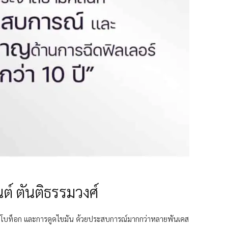
์ ตันติธรรมวงศ์
รฉีดโบท็อก และการดูดไขมัน ด้วยประสบการณ์มากกว่าหลายพันเคส