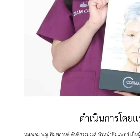
ดำเนินการโดยเเ
หมอเอม พญ.พิมพกานต์ ตันติธรรมวงศ์ หัวหน้าทีมแพทย์ เป็นผู