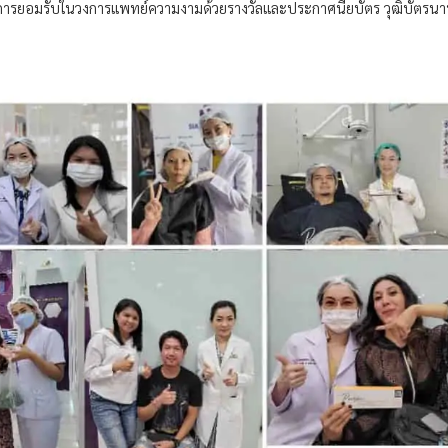
การยอมรับในวงการแพทย์ความงามด้วยรางวัลและประกาศนียบัตร วุฒิบัตรน