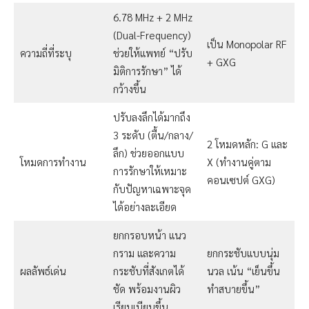
6.78 MHz + 2 MHz
(Dual-Frequency)
เป็น Monopolar RF
ความถี่ที่ระบุ
ช่วยให้แพทย์ “ปรับ
+ GXG
มิติการรักษา” ได้
กว้างขึ้น
ปรับลงลึกได้มากถึง
3 ระดับ (ตื้น/กลาง/
2 โหมดหลัก: G และ
ลึก) ช่วยออกแบบ
โหมดการทำงาน
X (ทำงานคู่ตาม
การรักษาให้เหมาะ
คอนเซปต์ GXG)
กับปัญหาเฉพาะจุด
ได้อย่างละเอียด
ยกกรอบหน้า แนว
กราม และความ
ยกกระชับแบบนุ่ม
ผลลัพธ์เด่น
กระชับที่สังเกตได้
นวล เน้น “เย็นขึ้น
ชัด พร้อมงานผิว
ทำสบายขึ้น”
เรียบเนียนขึ้น