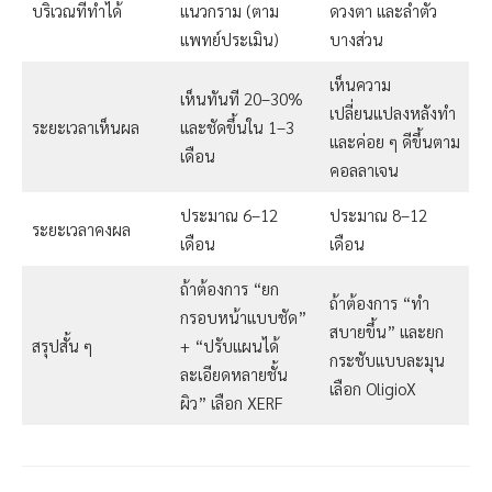
บริเวณที่ทำได้
แนวกราม (ตาม
ดวงตา และลำตัว
แพทย์ประเมิน)
บางส่วน
เห็นความ
เห็นทันที 20–30%
เปลี่ยนแปลงหลังทำ
ระยะเวลาเห็นผล
และชัดขึ้นใน 1–3
และค่อย ๆ ดีขึ้นตาม
เดือน
คอลลาเจน
ประมาณ 6–12
ประมาณ 8–12
ระยะเวลาคงผล
เดือน
เดือน
ถ้าต้องการ “ยก
ถ้าต้องการ “ทำ
กรอบหน้าแบบชัด”
สบายขึ้น” และยก
สรุปสั้น ๆ
+ “ปรับแผนได้
กระชับแบบละมุน
ละเอียดหลายชั้น
เลือก OligioX
ผิว” เลือก XERF