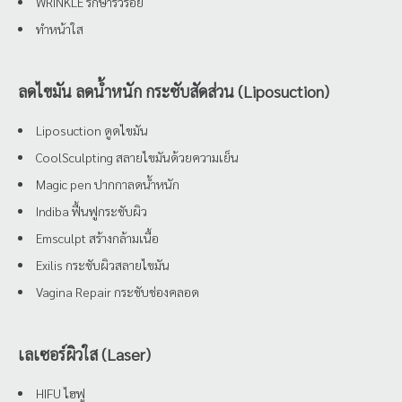
WRINKLE รักษาริ้วรอย
ทำหน้าใส
ลดไขมัน ลดน้ำหนัก กระชับสัดส่วน (Liposuction)
Liposuction ดูดไขมัน
CoolSculpting สลายไขมันด้วยความเย็น
Magic pen ปากกาลดน้ำหนัก
Indiba ฟื้นฟูกระชับผิว
Emsculpt สร้างกล้ามเนื้อ
Exilis กระชับผิวสลายไขมัน
Vagina Repair กระชับช่องคลอด
เลเซอร์ผิวใส (Laser)
HIFU ไฮฟู