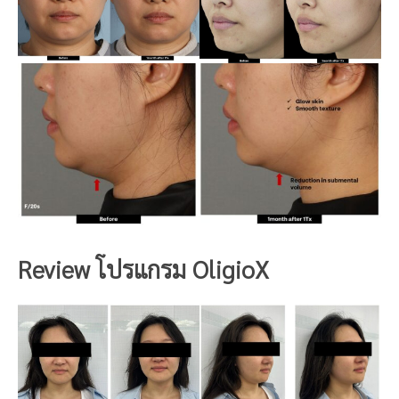
Review โปรแกรม
Oligio
X