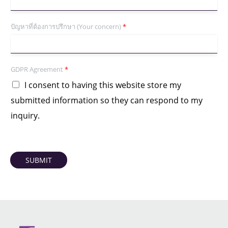
ปัญหาที่ต้องการปรึกษา (Your concern)
*
GDPR Agreement
*
I consent to having this website store my
submitted information so they can respond to my
inquiry.
SUBMIT