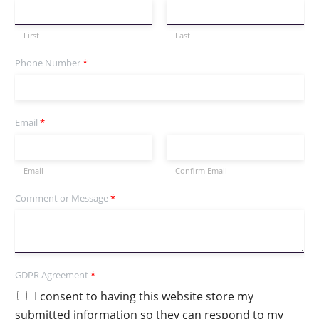
First
Last
Phone Number
*
Email
*
Email
Confirm Email
Comment or Message
*
GDPR Agreement
*
I consent to having this website store my
submitted information so they can respond to my