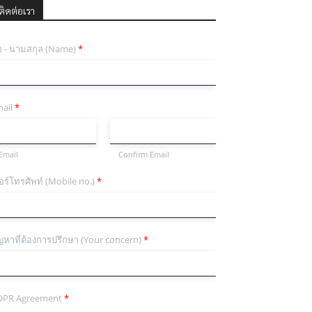
ติดต่อเรา
่อ - นามสกุล (Name)
*
ail
*
Email
Confirm Email
อร์โทรศัพท์ (Mobile no.)
*
ญหาที่ต้องการปรึกษา (Your concern)
*
DPR Agreement
*