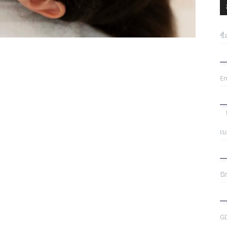
ชื
Em
เบ
ปั
G