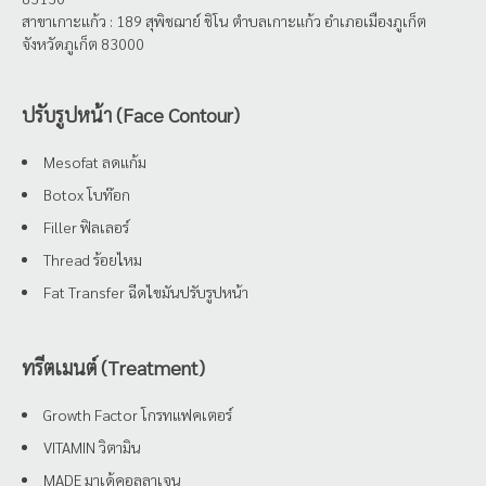
สาขาเกาะแก้ว : 189 สุพิชฌาย์ ชิโน ตำบลเกาะแก้ว อำเภอเมืองภูเก็ต
จังหวัดภูเก็ต 83000
ปรับรูปหน้า (Face Contour)
Mesofat ลดแก้ม
Botox โบท๊อก
Filler ฟิลเลอร์
Thread ร้อยไหม
Fat Transfer ฉีดไขมันปรับรูปหน้า
ทรีตเมนต์ (Treatment)
Growth Factor โกรทแฟคเตอร์
VITAMIN วิตามิน
MADE มาเด้คอลลาเจน