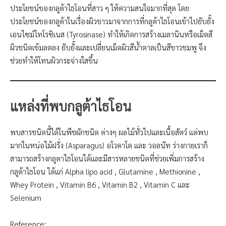
ประโยชน์ของกลูต้าไธโอนที่สาว ๆ ให้ความสนใจมากที่สุด โดย
ประโยชน์ของกลูต้าในเรื่องผิวขาวมาจากการที่กลูต้าไธโอนเข้าไปยับยั้ง
เอนไซม์ไทโรซิเนส (Tyrosinase) ทำให้เกิดการสร้างเมลานินหรือเม็ดสี
ผิวชนิดเข้มลดลง ยับยั้งและเปลี่ยนเม็ดผิวสีน้ำตาลเป็นสีขาวชมพู จึง
ช่วยทำให้โทนผิวกระจ่างใสขึ้น
แหล่งที่พบกลูต้าไธโอน
พบสารชนิดนี้ได้ในพืชผักชนิด ต่างๆ ผลไม้ทั่วไปและเนื้อสัตว์ แต่พบ
มากในหน่อไม้ฝรั่ง (Asparagus) อโวคาโด และ วอลนัท ร่างกายเราก็
สามารถสร้างกลูตาไธโอนได้และมีสารหลายชนิดที่ช่วยเพิ่มการสร้าง
กลูต้าไธโอน ได้แก่ Alpha lipo acid , Glutamine , Methionine ,
Whey Protein , Vitamin B6 , Vitamin B2 , Vitamin C และ
Selenium
Reference: