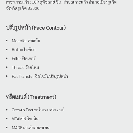
สาขาเกาะแก้ว : 189 สุพิชฌาย์ ชิโน ตำบลเกาะแก้ว อำเภอเมืองภูเก็ต
จังหวัดภูเก็ต 83000
ปรับรูปหน้า (Face Contour)
Mesofat ลดแก้ม
Botox โบท๊อก
Filler ฟิลเลอร์
Thread ร้อยไหม
Fat Transfer ฉีดไขมันปรับรูปหน้า
ทรีตเมนต์ (Treatment)
Growth Factor โกรทแฟคเตอร์
VITAMIN วิตามิน
MADE มาเด้คอลลาเจน