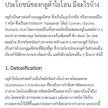
ประโยชน์ของกลูต้าไธโอน มีอะไรบ้าง
กลูต้าเป็นสารต่อต้านอนุมูลอิสระ ซึ่งเป็นในรูปโปรตีน หรือกรดอะมิโน
3 ชนิด ซึ่งเป็นสารประเภท Tripeptide ได้แก่ Cystein, Glycine,
Glutamic Acid โดยกรดอะมิโนทั้งสามชนิดนี้จะสะสมอยู่ในเซลล์ต่าง ๆ
ของร่างกายหลายจุด โดยจะพบมากเป็นพิเศษที่ ตับ สมอง ไต ปอด
และม้าม มีประโยชน์ต่อร่างกายหลายด้านมาก ๆ เพราะกลูต้าไธโอน
เป็นสารต้านอนุมูลอิสระที่มีฤทธิ์สูง ซึ่งประโยชน์ของกลูต้าไม่ช่วยแค่ใน
เรื่องทำให้ผิวขาวกระจ่างใสเท่านั้น แต่ยังมีประโยชน์อื่น ๆ อีกมาก ดังนี้
1. Detoxification
กลูต้าไธโอนช่วยสร้างเอ็นไซม์ชนิดต่างในร่างกายโดยเฉพาะ
Glutathione-S-transferase ที่ช่วยในการกำจัดสารพิษออกจาก
ร่างกาย โดยไปเปลี่ยนสารพิษชนิดที่ไม่ละลายน้ำ (ละลายในน้ำมัน)
เช่น โลหะหนัก สารระเหย ยาฆ่าแมลง แม้แต่ยาบางชนิด ให้เป็น
สารละลายน้ำได้ดีขึ้นและง่ายต่อการกำจัดออกจากร่างกาย นอกจากนี้