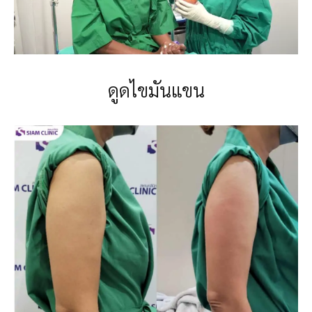
ดูดไขมันแขน