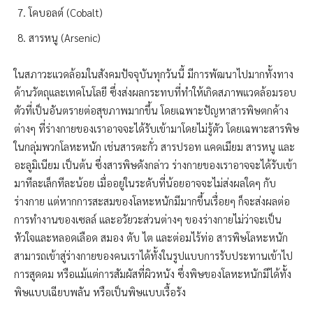
โคบอลต์ (Cobalt)
สารหนู (Arsenic)
ในสภาวะแวดล้อมในสังคมปัจจุบันทุกวันนี้ มีการพัฒนาไปมากทั้งทาง
ด้านวัตถุและเทคโนโลยี ซึ่งส่งผลกระทบที่ทำให้เกิดสภาพแวดล้อมรอบ
ตัวที่เป็นอันตรายต่อสุขภาพมากขึ้น โดยเฉพาะปัญหาสารพิษตกค้าง
ต่างๆ ที่ร่างกายของเราอาจจะได้รับเข้ามาโดยไม่รู้ตัว โดยเฉพาะสารพิษ
ในกลุ่มพวกโลหะหนัก เช่นสารตะกั่ว สารปรอท แคดเมียม สารหนู และ
อะลูมิเนียม เป็นต้น ซึ่งสารพิษดังกล่าว ร่างกายของเราอาจจะได้รับเข้า
มาทีละเล็กทีละน้อย เมื่ออยู่ในระดับที่น้อยอาจจะไม่ส่งผลใดๆ กับ
ร่างกาย แต่หากการสะสมของโลหะหนักมีมากขึ้นเรื่อยๆ ก็จะส่งผลต่อ
การทำงานของเซลล์ และอวัยวะส่วนต่างๆ ของร่างกายไม่ว่าจะเป็น
หัวใจและหลอดเลือด สมอง ตับ ไต และต่อมไร้ท่อ สารพิษโลหะหนัก
สามารถเข้าสู่ร่างกายของคนเราได้ทั้งในรูปแบบการรับประทานเข้าไป
การสูดดม หรือแม้แต่การสัมผัสที่ผิวหนัง ซึ่งพิษของโลหะหนักมีได้ทั้ง
พิษแบบเฉียบพลัน หรือเป็นพิษแบบเรื้อรัง