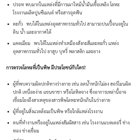
ปรอท พบมากในแหล่งที่มีการเผาไหม้น้ำมันเชื้อเพลิง โลหะ
โรงงานผลิตปูนซีเมนต์ หรือสารอุดฟัน
ตะกั่ว
⠀
พบได้ในแหล่งอุตสาหกรรมทั่วไป สามารถปนเปื้อนอยู่ใน
ดิน น้ำ และอากาศได้
แคดเมียม
⠀
พบได้ในแหล่งทำเหมืองสังกะสีและตะกั่ว แหล่ง
อุตสาหกรรมทั่วไป ยาสูบ บุหรี่ พลาสติก และยาง
การตรวจโลหะที่เป็นพิษ มีประโยชน์กับใคร?
ผู้ที่พบความผิดปกติทางร่างกาย เช่น ลดน้ำหนักไม่ลง ฮอร์โมนผิด
ปกติ เหนื่อยง่าย แขนขาชา หรือโลหิตจาง ซึ่งอาการเหล่านี้อาจ
เชื่อมโยงถึงสาเหตุของสารพิษโลหะหนักเกินในร่างกาย
ผู้ที่อยู่ในสิ่งแวดล้อมเป็นพิษ หรือใกล้แหล่งโรงงาน
คนที่ทำงานหรืออยู่ในแหล่งสัมผัสสาร เช่น โรงงานแบตเตอรี่ ช่าง
ทอง ช่างเชื่อม