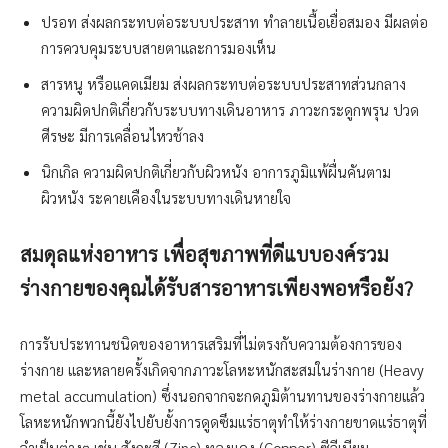
ปรอท ส่งผลกระทบต่อระบบประสาท ทำลายเนื้อเยื่อสมอง มีผลต่อ
การควบคุมระบบสายตาและการมองเห็น
สารหนู หรือแคดเมียม ส่งผลกระทบต่อระบบประสาทส่วนกลาง
ความผิดปกติเกี่ยวกับระบบทางเดินอาหาร ภาวะกระดูกพรุน ปวด
ศีรษะ มีการเคลื่อนไหวช้าลง
นิกเกิล ความผิดปกติเกี่ยวกับผิวหนัง อาการภูมิแพ้ผื่นคันตาม
ผิวหนัง ระคายเคืองในระบบทางเดินหายใจ
สมดุลแห่งอาหาร เพื่อสุขภาพที่ดีแบบองค์รวม
ร่างกายของคุณได้รับสารอาหารเพียงพอหรือยัง?
การรับประทานชนิดของอาหารเสริมที่ไม่ตรงกับความต้องการของ
ร่างกาย และหลายครั้งเกิดจากภาวะโลหะหนักสะสมในร่างกาย (Heavy
metal accumulation) ซึ่งนอกจากจะกดภูมิต้านทานของร่างกายแล้ว
โลหะหนักพวกนี้ยังไปยับยั้งการดูดซึมแร่ธาตุทำให้ร่างกายขาดแร่ธาตุที่
จำเป็นต่างๆ เช่น สังกะสี (Zinc) ทองแดง (Copper) ซีลีเนียม