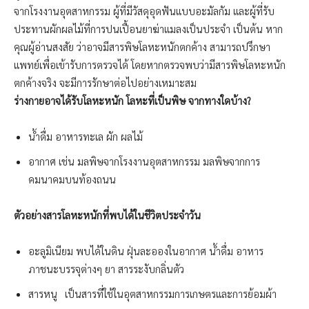
จากโรงงานอุตสาหกรรม ผู้ที่มีวัสดุอุดฟันแบบอะมัลกัม และผู้ที่รับ
ประทานผักผลไม้ที่การปนเปื้อนยาฆ่าแมลงเป็นประจำ เป็นต้น หาก
คุณผู้อ่านสงสัย ว่าอาจมีสารพิษโลหะหนักตกค้าง สามารถปรึกษา
แพทย์เพื่อเข้ารับการตรวจได้ โดยหากตรวจพบว่ามีสารพิษโลหะหนัก
ตกค้างจริง จะมีการรักษาต่อไปอย่างเหมาะสม
ร่างกายอาจได้รับโลหะหนัก โลหะที่เป็นพิษ จากทางใดบ้าง?
น้ำดื่ม อาหารทะเล ผัก ผลไม้
อากาศ เช่น มลพิษจากโรงงานอุตสาหกรรม มลพิษจากการ
คมนาคมบนท้องถนน
ตัวอย่างสารโลหะหนักที่พบได้ในชีวิตประจำวัน
อะลูมิเนียม พบได้ในดิน ฝุ่นละอองในอากาศ น้ำดื่ม อาหาร
ภาชนะบรรจุต่างๆ ยา สารระงับกลิ่นตัว
สารหนู
⠀
เป็นสารที่ใช้ในอุตสาหกรรมการเกษตรและการย้อมผ้า