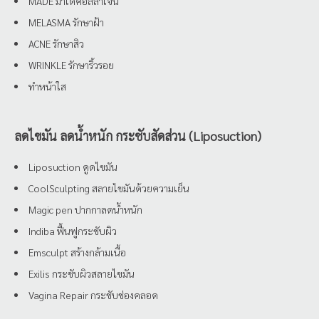
MADE มาเด้คอลลาเจน
MELASMA รักษาฝ้า
ACNE รักษาสิว
WRINKLE รักษาริ้วรอย
ทำหน้าใส
ลดไขมัน ลดน้ำหนัก กระชับสัดส่วน (Liposuction)
Liposuction ดูดไขมัน
CoolSculpting สลายไขมันด้วยความเย็น
Magic pen ปากกาลดน้ำหนัก
Indiba ฟื้นฟูกระชับผิว
Emsculpt สร้างกล้ามเนื้อ
Exilis กระชับผิวสลายไขมัน
Vagina Repair กระชับช่องคลอด