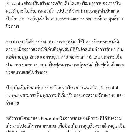
Placenta ช่วยเสริมสร้างการเจริญเติบโตและพัฒนาการของทารกใน
ครรภ์ อุดมไปด้วยกรดอะมิโน เปปไทด์ วิตามิน แร่ธาตุที่จำเป็นและ
ปัจจัยของการเจริญเติบโต สารอาหารและสารประกอบที่ออกฤทธิ์ทาง
ชีวภาพ
การประยุกต์ใช้สารประกอบจากรกถูกนำมาใช้ในการรักษาทางคลินิก
ต่าง ๆ เนื่องจากแสดงให้เห็นถึงคุณสมบัติอันโดดเด่นต่อการรักษา เช่น
ต่อต้านอนุมูลอิสระ ต่อต้านจุลินทรีย์ ต่อต้านการอักเสบ ลดความเจ็บ
ปวด การงอกของรากผม ฟื้นฟูสุขภาพ กระตุ้นเชลล์ ฟื้นฟูเนื้อเยื่อและ
ช่วยสมานแผลในร่างกาย
ปัจจุบันเป็นที่ยอมรับอย่างกว้างขวางในวงการแพทย์ว่า Placental
Extracts สามารถฟื้นฟูสภาวะที่เกี่ยวกับอายุและความเสื่อมต่างๆ ของ
ร่างกาย
พลังการเยียวยาของ Placenta เริ่มจากซ่อมแซมผิวกายที่ได้รับความ
เสียหายไปจนถึงการสมานแผลเพื่อป้องกันการสูญสียความยึดหยุ่น เป็น