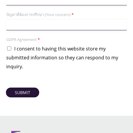
ปัญหาที่ต้องการปรึกษา (Your concern)
*
GDPR Agreement
*
I consent to having this website store my
submitted information so they can respond to my
inquiry.
SUBMIT