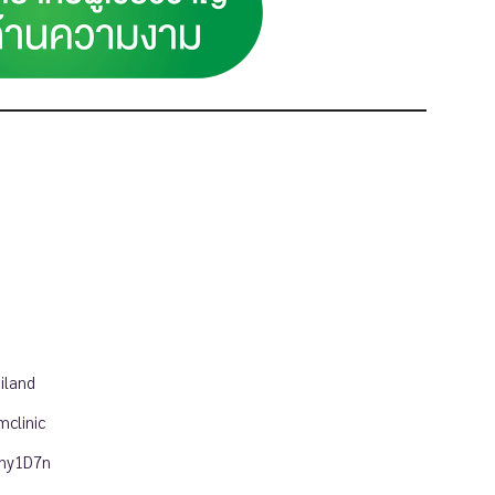
iland
clinic
uny1D7n