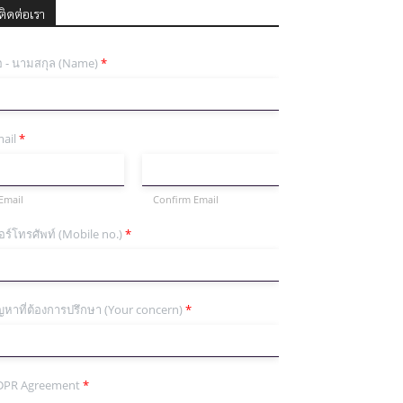
ติดต่อเรา
่อ - นามสกุล (Name)
*
ail
*
Email
Confirm Email
อร์โทรศัพท์ (Mobile no.)
*
ญหาที่ต้องการปรึกษา (Your concern)
*
DPR Agreement
*