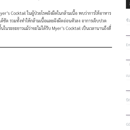
er’s Cocktail ในผู้ป่วยโรคผังผืดในกล้ามเนื้อ พบว่าการให้อาหาร
ชื
็นได้ชัด รวมทั้งทำให้กล้ามเนื้อและผังผืดอ่อนตัวลง อาการเจ็บปวด
้นในระยะยาวแม้ว่าจะไม่ได้รับ Myer’s Cocktail เป็นเวลานานถึงสี่
Em
เบ
ปั
G