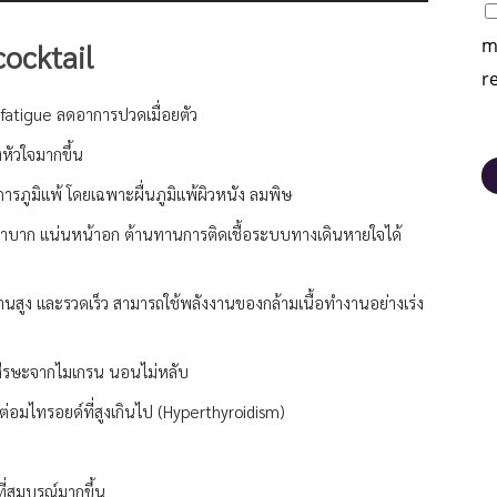
m
ocktail
r
c fatigue ลดอาการปวดเมื่อยตัว
หัวใจมากขึ้น
รภูมิแพ้ โดยเฉพาะผื่นภูมิแพ้ผิวหนัง ลมพิษ
บาก แน่นหน้าอก ต้านทานการติดเชื้อระบบทางเดินหายใจได้
งานสูง และรวดเร็ว สามารถใช้พลังงานของกล้ามเนื้อทำงานอย่างเร่ง
ดศีรษะจากไมเกรน นอนไม่หลับ
่อมไทรอยด์ที่สูงเกินไป (Hyperthyroidism)
่สมบูรณ์มากขึ้น