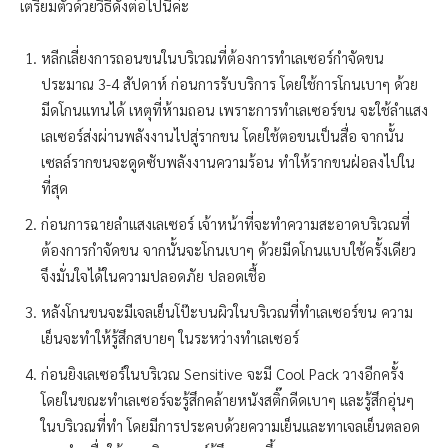
เตรียมตัวด้วยวิธีดังต่อไปนี้ค่ะ
หลีกเลี่ยงการถอนขนในบริเวณที่ต้องการทำเลเซอร์กำจัดขน
ประมาณ 3-4 สัปดาห์ ก่อนการรับบริการ โดยใช้การโกนเบาๆ ด้วย
มีดโกนแทนได้ เหตุที่ห้ามถอน เพราะการทำเลเซอร์ขน จะใช้ลำแสง
เลเซอร์ส่งผ่านพลังงานไปสู่รากขน โดยใช้ตอขนเป็นสื่อ จากนั้น
เซลล์รากขนจะดูดซับพลังงานความร้อน ทำให้รากขนฝ่อลงไปใน
ที่สุด
ก่อนการฉายลำแสงเลเซอร์ เจ้าหน้าที่จะทำความสะอาดบริเวณที่
ต้องการกำจัดขน จากนั้นจะโกนเบาๆ ด้วยมีดโกนแบบใช้ครั้งเดียว
จึงมั่นใจได้ในความปลอดภัย ปลอดเชื้อ
หลังโกนขนจะมีเจลเย็นโป๊ะบนผิวในบริเวณที่ทำเลเซอร์ขน ความ
เย็นจะทำให้รู้สึกสบายๆ ในระหว่างทำเลเซอร์
ก่อนยิงเลเซอร์ในบริเวณ Sensitive จะมี Cool Pack วางอีกครั้ง
โดยในขณะทำเลเซอร์จะรู้สึกคล้ายหนังสติ๊กดีดเบาๆ และรู้สึกอุ่นๆ
ในบริเวณที่ทำ โดยมีการประคบด้วยความเย็นและทาเจลเย็นตลอด