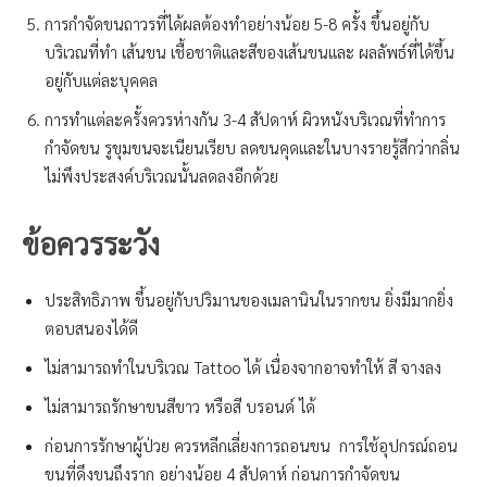
การกำจัดขนถาวรที่ได้ผลต้องทำอย่างน้อย 5-8 ครั้ง ขึ้นอยู่กับ
บริเวณที่ทำ เส้นขน เชื้อชาติและสีของเส้นขนและ ผลลัพธ์ที่ได้ขึ้น
อยู่กับแต่ละบุคคล
การทำแต่ละครั้งควรห่างกัน 3-4 สัปดาห์ ผิวหนังบริเวณที่ทำการ
กำจัดขน รูขุมขนจะเนียนเรียบ ลดขนคุดและในบางรายรู้สึกว่ากลิ่น
ไม่พึงประสงค์บริเวณนั้นลดลงอีกด้วย
ข้อควรระวัง
ประสิทธิภาพ ขึ้นอยู่กับปริมานของเมลานินในรากขน ยิ่งมีมากยิ่ง
ตอบสนองได้ดี
ไม่สามารถทำในบริเวณ Tattoo ได้ เนื่องจากอาจทำให้ สี จางลง
ไม่สามารถรักษาขนสีขาว หรือสี บรอนด์ ได้
ก่อนการรักษาผู้ป่วย ควรหลีกเลี่ยงการถอนขน การใช้อุปกรณ์ถอน
ขนที่ดึงขนถึงราก อย่างน้อย 4 สัปดาห์ ก่อนการกำจัดขน