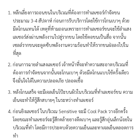
หลีกเลี่ยงการถอนขนในบริเวณที่ต้องการทำเลเซอร์กำจัดขน
ประมาณ 3-4 สัปดาห์ ก่อนการรับบริการโดยใช้การโกนเบาๆ ด้วย
มีดโกนแทนได้ เหตุที่ห้ามถอนเพราะการทำเลเซอร์ขนจะใช้ลำแสง
เลเซอร์ส่งผ่านพลังงานไปสู่รากขน โดยใช้ตอขนเป็นสื่อ จากนั้น
เซลล์รากขนจะดูดซับพลังงานความร้อนทำให้รากขนฝ่อลงไปใน
ที่สุด
ก่อนการฉายลำแสงเลเซอร์ เจ้าหน้าที่จะทำความสะอาดบริเวณที่
ต้องการกำจัดขนจากนั้นจะโกนเบาๆ ด้วยมีดโกนแบบใช้ครั้งเดียว
จึงมั่นใจได้ในความปลอดภัย ปลอดเชื้อ
หลังโกนเสร็จ จะมีเจลเย็นโป๊ะบนผิวในบริเวณที่ทำเลเซอร์ขน ความ
เย็นจะทำให้รู้สึกสบายๆ ในระหว่างทำเลเซอร์
ก่อนยิงเลเซอร์ ในบริเวณ Sensitive จะมี Cool Pack วางอีกครั้ง
โดยขณะทำเลเซอร์จะรู้สึกคล้ายยางดีดเบาๆ และรู้สึกอุ่นเล็กน้อยใน
บริเวณที่ทำ โดยมีการประคบด้วยความเย็นและทาเจลเย็นตลอดการ
ทำ