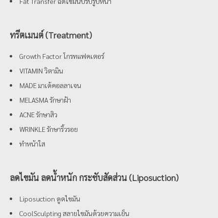
Fat Transfer ฉีดไขมันปรับรูปหน้า
ทรีตเมนต์ (Treatment)
Growth Factor โกรทแฟคเตอร์
VITAMIN วิตามิน
MADE มาเด้คอลลาเจน
MELASMA รักษาฝ้า
ACNE รักษาสิว
WRINKLE รักษาริ้วรอย
ทำหน้าใส
ลดไขมัน ลดน้ำหนัก กระชับสัดส่วน (Liposuction)
Liposuction ดูดไขมัน
CoolSculpting สลายไขมันด้วยความเย็น