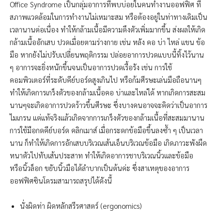
Office Syndrome เป็นกลุ่มอาการที่พบบ่อยในคนทำงานออฟฟิศ ที่
สภาพแวดล้อมในการทำงานไม่เหมาะสม หรือต้องอยู่ในท่าทางเดิมเป็น
เวลานานต่อเนื่อง ทำให้กล้ามเนื้อมีความตึงตัวเพิ่มมากขึ้น ส่งผลให้เกิด
กล้ามเนื้ออักเสบ ปวดเมื่อยตามร่างกาย เช่น หลัง คอ บ่า ไหล่ แขน ข้อ
มือ หากยังไม่ปรับเปลี่ยนพฤติกรรม ปล่อยอาการปวดแบบนี้ทิ้งไว้นาน
ๆ อาการจะยิ่งหนักขึ้นจนเป็นอาการปวดเรื้อรัง เช่น การใช้
คอมพิวเตอร์ที่ระดับคีย์บอร์ดสูงเกินไป หรือก้มศีรษะเล่นมือถือนานๆ
ทำให้เกิดการเกร็งตัวของกล้ามเนื้อคอ บ่าและไหล่ได้ หากเกิดการสะสม
นานๆจะเกิดอาการปวดร้าวขึ้นศีรษะ ซึ่งบางคนอาจจะคิดว่าเป็นอาการ
ไมเกรน แต่แท้จริงแล้วเกิดจากการเกร็งตัวของกล้ามเนื้อที่สะสมมานาน
การใช้มือกดคีย์บอร์ด คลิกเมาส์ เมื่อกระดกข้อมือขึ้นลงซ้ำ ๆ เป็นเวลา
นาน ก็ทำให้เกิดการอักเสบบริเวณเส้นเอ็นบริเวณข้อมือ เกิดภาวะพังผืด
หนาตัวไปทับเส้นประสาท ทำให้เกิดอาการชาบริเวณนิ้วและข้อมือ
หรือนิ้วล็อก ขยับนิ้วมือได้ลำบากเป็นต้นค่ะ ซึ่งสาเหตุของอาการ
ออฟฟิศซินโดรมสามารถสรุปได้ดังนี้
นั่งผิดท่า ผิดหลักสรีรศาสตร์ (ergonomics)