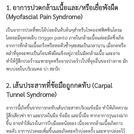
1. อาการปวดกล้ามเนื้อและ/หรือเยื่อพังผืด
(Myofascial Pain Syndrome)
เป็นอาการปวดที่พบได้บ่อยอันดับต้นๆสำหรับโรคออฟฟิศซินโดรม
โดยจะมีจุดกดเจ็บ (trigger points) ภายในกล้ามเนื้อแต่ละมัดซึ่งเกิด
จากการที่กล้ามเนื้อเกร็งหรือหดตัวซ้ำๆสะสมเป็นเวลานาน เมื่อกดหรือ
คลําที่จุดจะพบเป็นก้อนพังผืดแข็งอยู่ภายในมัดกล้ามเนื้อ และอาจ
ทำให้รู้สึกปวดร้าวเฉพาะจุดหรืออาจปวดร้าวไปที่จุดอื่นของร่างกาย มัก
พบบ่อยในบริเวณคอ บ่า สะบัก
2. เส้นประสาทที่ข้อมือถูกกดทับ (Carpal
Tunnel Syndrome)
อาการนี้เกิดขึ้นจากการกดทับเส้นประสาทบริเวณข้อมือ ทำให้เกิดความ
รู้สึกเสียวซ่า ชา และปวดในมือ ข้อมือ และนิ้วมือ หากอาการรุนแรงมาก
ขึ้น อาจทำให้แรงในการบีบมือลดน้อยลง เนื่องจากกล้ามเนื้อเกิดการ
หดตัว อาการปวดจะเพิ่มขึ้นและเกิดตะคริวบ่อยครั้ง และหากปล่อยไว้