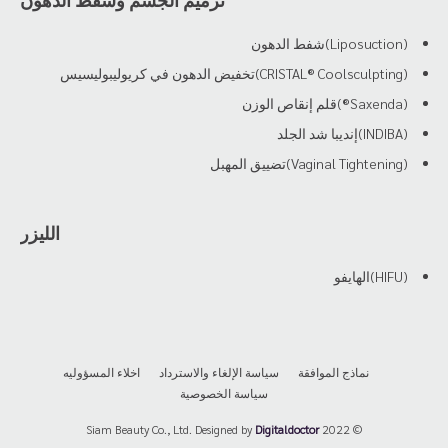
(Liposuction)شفط الدهون
(CRISTAL® Coolsculpting)تخفيض الدهون في كريوليبوليسيس
(Saxenda®)قلم إنقاص الوزن
(INDIBA)إنديبا شد الجلد
(Vaginal Tightening)تضييق المهبل
الليزر
(HIFU)الهايفو
نماذج الموافقة
سياسة الإلغاء والاسترداد
اخلاء المسؤوليه
سياسة الخصوصية
Digitaldoctor
© 2022 Siam Beauty Co., Ltd. Designed by