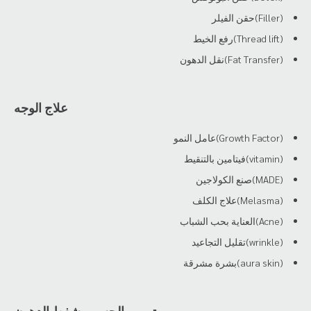
(Filler)حقن الفيلر
(Thread lift)رفع الخيط
(Fat Transfer)نقل الدهون
علاج الوجه
(Growth Factor)عامل النمو
(vitamin)فيتامين بالتنقيط
(MADE)صنع الكولاجين
(Melasma)علاج الكلف
(Acne)العناية بحب الشباب
(wrinkle)تقليل التجاعيد
(aura skin)بشرة مشرقة
ترميم الجسم وشفط الدهون