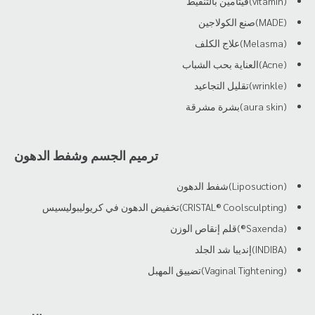
(vitamin)فيتامين بالتنقيط
(MADE)صنع الكولاجين
(Melasma)علاج الكلف
(Acne)العناية بحب الشباب
(wrinkle)تقليل التجاعيد
(aura skin)بشرة مشرقة
ترميم الجسم وشفط الدهون
(Liposuction)شفط الدهون
(CRISTAL® Coolsculpting)تخفيض الدهون في كريوليبوليسيس
(Saxenda®)قلم إنقاص الوزن
(INDIBA)إنديبا شد الجلد
(Vaginal Tightening)تضييق المهبل