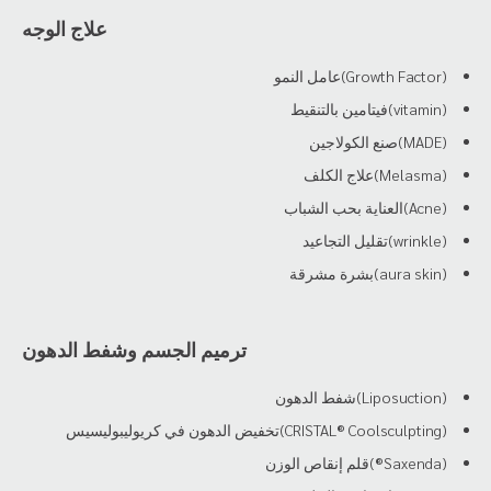
علاج الوجه
(Growth Factor)عامل النمو
(vitamin)فيتامين بالتنقيط
(MADE)صنع الكولاجين
(Melasma)علاج الكلف
(Acne)العناية بحب الشباب
(wrinkle)تقليل التجاعيد
(aura skin)بشرة مشرقة
ترميم الجسم وشفط الدهون
(Liposuction)شفط الدهون
(CRISTAL® Coolsculpting)تخفيض الدهون في كريوليبوليسيس
(Saxenda®)قلم إنقاص الوزن