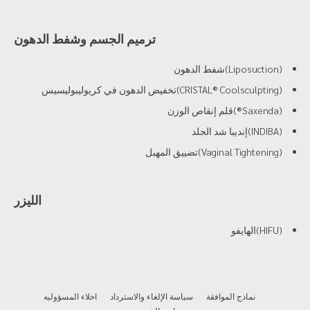
ترميم الجسم وشفط الدهون
(Liposuction)شفط الدهون
(CRISTAL® Coolsculpting)تخفيض الدهون في كريوليبوليسيس
(Saxenda®)قلم إنقاص الوزن
(INDIBA)إنديبا شد الجلد
(Vaginal Tightening)تضييق المهبل
الليزر
(HIFU)الهايفو
نماذج الموافقة
سياسة الإلغاء والاسترداد
اخلاء المسؤوليه