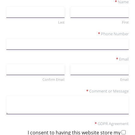
*
Name
Last
First
*
Phone Number
*
Email
Confirm Email
Email
*
Comment or Message
*
GDPR Agreement
I consent to having this website store my