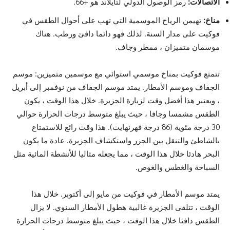
الاتصالات:
رمز الوصول الدولي لتايلاند هو +66.
مناخ:
تهيمن الرياح الموسمية التي تهب على أحوال الطقس في
فوكيت على مدار السنة. لذلك فهو دائما دافئ ورطب. هناك
موسمان متميزان ، ممطر وجاف.
تتمتع فوكيت بمناخ موسمي استوائي مع موسمين متميزين: موسم
الجفاف وموسم الأمطار. يمتد موسم الجفاف من نوفمبر إلى أبريل
، ويعتبر هذا أفضل وقت لزيارة الجزيرة. خلال هذا الوقت ، يكون
الطقس مشمسا وجافا ، حيث يبلغ متوسط درجات الحرارة حوالي
30 درجة مئوية (86 درجة فهرنهايت). هذا وقت رائع للاستمتاع
بالشاطئ والتنقل بين الجزر واستكشاف الجزيرة. عادة ما يكون
البحر هادئا خلال هذا الوقت ، مما يجعله مثاليا للأنشطة المائية مثل
السباحة والغطس والغوص.
يمتد موسم الأمطار في فوكيت من مايو إلى أكتوبر. خلال هذا
الوقت ، تتلقى الجزيرة غالبية هطول الأمطار السنوي. لا يزال
الطقس دافئا خلال هذا الوقت ، حيث يبلغ متوسط درجات الحرارة