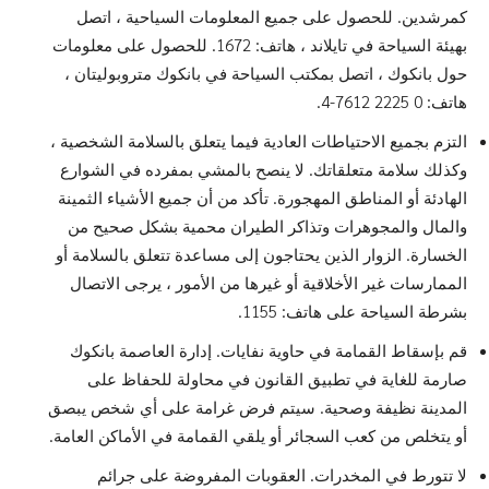
كمرشدين. للحصول على جميع المعلومات السياحية ، اتصل
بهيئة السياحة في تايلاند ، هاتف: 1672. للحصول على معلومات
حول بانكوك ، اتصل بمكتب السياحة في بانكوك متروبوليتان ،
هاتف: 0 2225 7612-4.
التزم بجميع الاحتياطات العادية فيما يتعلق بالسلامة الشخصية ،
وكذلك سلامة متعلقاتك. لا ينصح بالمشي بمفرده في الشوارع
الهادئة أو المناطق المهجورة. تأكد من أن جميع الأشياء الثمينة
والمال والمجوهرات وتذاكر الطيران محمية بشكل صحيح من
الخسارة. الزوار الذين يحتاجون إلى مساعدة تتعلق بالسلامة أو
الممارسات غير الأخلاقية أو غيرها من الأمور ، يرجى الاتصال
بشرطة السياحة على هاتف: 1155.
قم بإسقاط القمامة في حاوية نفايات. إدارة العاصمة بانكوك
صارمة للغاية في تطبيق القانون في محاولة للحفاظ على
المدينة نظيفة وصحية. سيتم فرض غرامة على أي شخص يبصق
أو يتخلص من كعب السجائر أو يلقي القمامة في الأماكن العامة.
لا تتورط في المخدرات. العقوبات المفروضة على جرائم