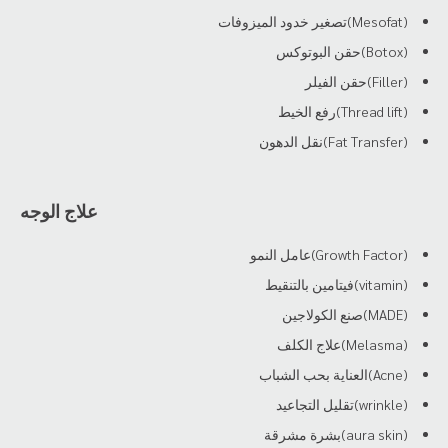
(Mesofat)تصغير خدود الميزوفات
(Botox)حقن البوتوكس
(Filler)حقن الفيلر
(Thread lift)رفع الخيط
(Fat Transfer)نقل الدهون
علاج الوجه
(Growth Factor)عامل النمو
(vitamin)فيتامين بالتنقيط
(MADE)صنع الكولاجين
(Melasma)علاج الكلف
(Acne)العناية بحب الشباب
(wrinkle)تقليل التجاعيد
(aura skin)بشرة مشرقة