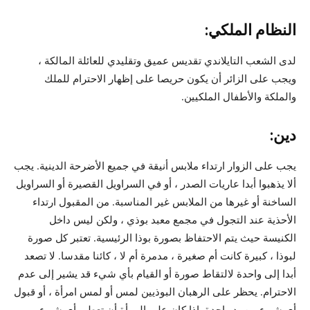
النظام الملكي:
لدى الشعب التايلاندي تقديس عميق وتقليدي للعائلة المالكة ،
ويجب على الزائر أن يكون حريصا على إظهار الاحترام للملك
والملكة والأطفال الملكيين.
دين:
يجب على الزوار ارتداء ملابس أنيقة في جميع الأضرحة الدينية. يجب
ألا يذهبوا أبدا عاريات الصدر ، أو في السراويل القصيرة أو السراويل
الساخنة أو غيرها من الملابس غير المناسبة. من المقبول ارتداء
الأحذية عند التجول في مجمع معبد بوذي ، ولكن ليس داخل
الكنيسة حيث يتم الاحتفاظ بصورة بوذا الرئيسية. تعتبر كل صورة
لبوذا ، كبيرة كانت أم صغيرة ، مدمرة أم لا ، كائنا مقدسا. لا تصعد
أبدا إلى واحدة لالتقاط صورة أو القيام بأي شيء قد يشير إلى عدم
الاحترام. يحظر على الرهبان البوذيين لمس أو لمس امرأة ، أو قبول
أي شيء من يد واحدة. إذا كان على المرأة أن تعطي أي شيء