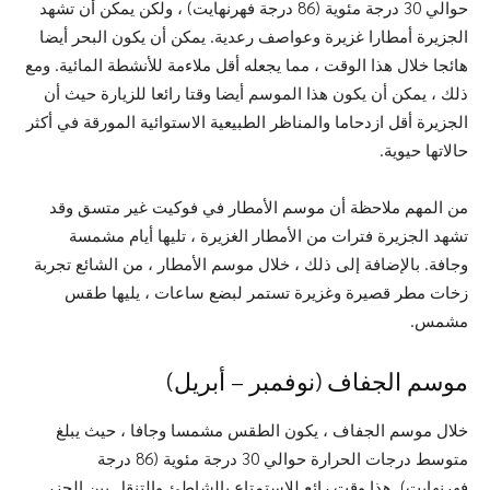
حوالي 30 درجة مئوية (86 درجة فهرنهايت) ، ولكن يمكن أن تشهد
الجزيرة أمطارا غزيرة وعواصف رعدية. يمكن أن يكون البحر أيضا
هائجا خلال هذا الوقت ، مما يجعله أقل ملاءمة للأنشطة المائية. ومع
ذلك ، يمكن أن يكون هذا الموسم أيضا وقتا رائعا للزيارة حيث أن
الجزيرة أقل ازدحاما والمناظر الطبيعية الاستوائية المورقة في أكثر
حالاتها حيوية.
من المهم ملاحظة أن موسم الأمطار في فوكيت غير متسق وقد
تشهد الجزيرة فترات من الأمطار الغزيرة ، تليها أيام مشمسة
وجافة. بالإضافة إلى ذلك ، خلال موسم الأمطار ، من الشائع تجربة
زخات مطر قصيرة وغزيرة تستمر لبضع ساعات ، يليها طقس
مشمس.
موسم الجفاف (نوفمبر – أبريل)
خلال موسم الجفاف ، يكون الطقس مشمسا وجافا ، حيث يبلغ
متوسط درجات الحرارة حوالي 30 درجة مئوية (86 درجة
فهرنهايت). هذا وقت رائع للاستمتاع بالشاطئ والتنقل بين الجزر