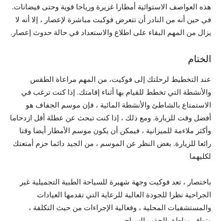
هذه العواصف الاستوائية أمطارا غزيرة ورياحا قوية وحتى فيضانات.
في حين أنه من النادر أن تتعرض فوكيت مباشرة لإعصار ، إلا أنه لا
يزال من المهم البقاء على اطلاع والاستعداد في حالة حدوث إعصار.
الختام
عند التخطيط لرحلتك إلى فوكيت، من المهم مراعاة الطقس
والأنشطة التي تخطط للقيام بها أثناء إقامتك. إذا كنت ترغب في
الاستمتاع بالشاطئ والأنشطة المائية ، فإن موسم الجفاف هو
أفضل وقت للزيارة. ومع ذلك ، إذا كنت تبحث عن عطلة أقل ازدحاما
وأكثر ملاءمة للميزانية ، فيمكن أن يكون موسم الأمطار أيضا وقتا
رائعا للزيارة. بغض النظر عن الموسم ، من الجيد دائما حزم أمتعتك
لكليهما
باختصار ، تعد فوكيت وجهة شهيرة للسياحة الطبية التجميلية غير
الجراحية نظرا للجودة العالية للرعاية التي تقدمها العيادات
والمستشفيات المحلية ، وفعالية الإجراءات من حيث التكلفة ،
وتوافر مناطق الجذب السياحي.