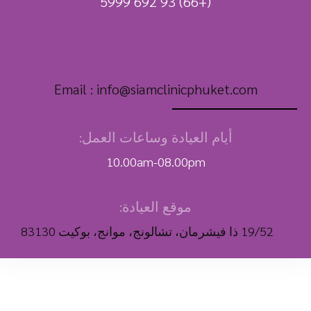
(+66) 93 692 5999
Email :
info@siamclinicphuket.com
أيام العيادة وساعات العمل:
10.00am-08.00pm
موقع العيادة:
19/52 ذا فيشرمان، تشالونج، موانج، بوكيت 83130