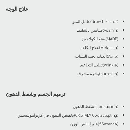
علاج الوجه
(Growth Factor)عامل النمو
(vitamin)فيتامين بالتنقيط
(MADE)صنع الكولاجين
(Melasma)علاج الكلف
(Acne)العناية بحب الشباب
(wrinkle)تقليل التجاعيد
(aura skin)بشرة مشرقة
ترميم الجسم وشفط الدهون
(Liposuction)شفط الدهون
(CRISTAL® Coolsculpting)تخفيض الدهون في كريوليبوليسيس
(Saxenda®)قلم إنقاص الوزن