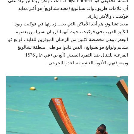
اسمه الحقيقي هو Wat Chaiyathararam ، ولكن ربما لن تراه على
أي علامات طريق. وات تشالونغ (معبد تشالونغ) هو أكبر معابد
فوكيت ، والأكثر زيارة.
معبد تشالونغ هو أحد الأماكن التي يجب زيارتها في فوكيت وبوذا
الكبير القريب في فوكيت ، حيث أنهما قريبان نسبيا من بعضهما
البعض. وهي مخصصة لاثنين من الرهبان الموقرين للغاية ، لوانغ فو
تشايم ولوانغ فو تشوانغ ، الذين قادوا مواطني منطقة تشالونغ
الفرعية للقتال ضد التمرد الصيني (آنغ يي) في عام 1876
وبمعرفتهم بالأدوية العشبية ساعدوا الجرحى.