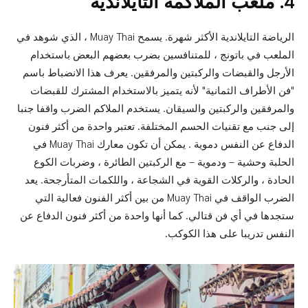
4. ملعب الملاكمة التايلاندية
الرياضة التايلاندية الأكثر شهرة. يسمح Muay Thai ، الذي شوهد في
الملعب في باتونج ، للمتنافسين بضرب بعضهم البعض باستخدام
الأرجل والقبضات والركبتين والمرفقين. يعرف هذا الانضباط باسم
"فن الأطراف الثمانية" لأنه يتميز بالاستخدام المشترك للقبضات
والمرفقين والركبتين والسيقان. يستخدم الملاكم الضرب واقفا جنبا
إلى جنب مع تقنيات الحسم المختلفة. تعتبر واحدة من أكثر فنون
الدفاع عن النفس دموية . يمكن أن تكون معارك Muay Thai في
الحلبة وحشية – ودموية – مع الركبتين الطائرة ، وضربات الكوع
الحادة ، والركلات القوية في الشجاعة ، واللكمات المتأرجحة. يعد
الضرب الواقف في Muay Thai من بين أكثر الفنون فعالية التي
ستجدها في أي فن قتالي. كما أنها واحدة من أكثر فنون الدفاع عن
النفس تدريبا على هذا الكوكب.