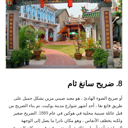
8. ضريح سانغ ثام
أو ضريح الضوء الهادئ ، هو معبد صيني مزين بشكل جميل على
طريق فانغ نغا ، أحد أشهر شوارع مدينة بوكيت. تم بناء الضريح من
قبل عائلة صينية محلية في هوكين في عام 1889. الضريح صغير
ولكنه يخطف الأنفاس ، وهو مكان نادرا ما يصل إلى الوجهة
السياحية. أحد أسباب ذلك هو أنه حتى وقت قريب ، كان الضريح