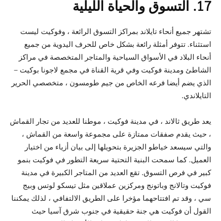
17. التسوق والحياة الليلية
تشتهر جميع أنحاء تايلاند بمراكز التسوق الرائعة ، وفوكيت ليست
استثناء. تتوفر أمثلة رائعة بشكل خاص للحرف اليدوية من جميع
أنحاء البلاد في الأسواق السياحية والمتاجر المتخصصة في مراكز
الشاطئ ومدينة فوكيت وفي قرية القناة في مجمع لاجونا بوكيت –
الذي يضم أيضا فرعه الخاص من جيم طومسون ، متخصصي الحرير
التايلاندي.
يعد طريق ثالاند ، في مدينة فوكيت ، موطنا للعديد من تجار القماش
، حيث يقدم صفقات ممتازة على مجموعة واسعة من القماش ،
والتي سيسعد خياطو الجزيرة بتحويلها إلى بيان أزياء من اختيار
العميل. كما سمحت البنية التحتية سريعة التطور في فوكيت بنمو
كبير في فرص التسوق. تقع العديد من المتاجر الكبيرة في مدينة
فوكيت وتالانج وباتونج ومركزين عملاقين مثل تيسكو لوتس وبيج
سي ، وقد تم افتتاحهما مؤخرا على الطريق الالتفافي ، لذلك يمكننا
القول أن فوكيت هي جنة حقيقية في جنوب شرق آسيا حيث