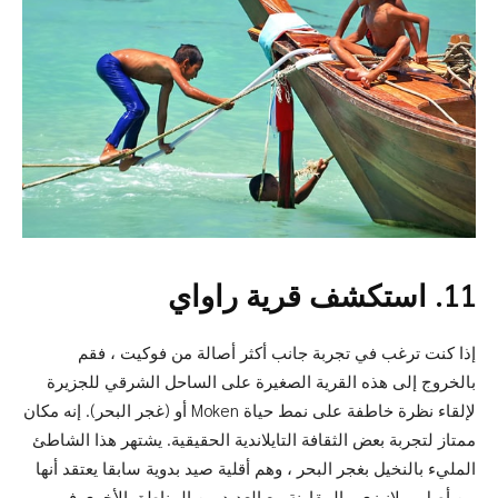
11. استكشف قرية راواي
إذا كنت ترغب في تجربة جانب أكثر أصالة من فوكيت ، فقم
بالخروج إلى هذه القرية الصغيرة على الساحل الشرقي للجزيرة
لإلقاء نظرة خاطفة على نمط حياة Moken أو (غجر البحر). إنه مكان
ممتاز لتجربة بعض الثقافة التايلاندية الحقيقية. يشتهر هذا الشاطئ
المليء بالنخيل بغجر البحر ، وهم أقلية صيد بدوية سابقا يعتقد أنها
من أصل ميلانيزي. بالمقارنة مع العديد من المناطق الأخرى في