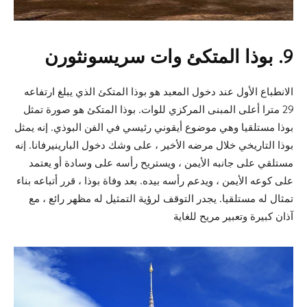
9. بوذا المتكئ وات سريسونثورن
الانطباع الأول عند دخول المعبد هو بوذا المتكئ الذي يبلغ ارتفاعه
29 مترا أعلى المبنى المركزي للوات. بوذا المتكئ هو صورة تمثل
بوذا مستلقيا وهي موضوع أيقوني رئيسي في الفن البوذي. إنه يمثل
بوذا التاريخي خلال مرضه الأخير ، على وشك دخول البارينيرفانا. إنه
مستلقي على جانبه الأيمن ، ويستريح رأسه على وسادة أو يعتمد
على كوعه الأيمن ، ويدعم رأسه بيده. بعد وفاة بوذا ، قرر أتباعه بناء
تمثال له مستلقيا. يجدر التوقف لرؤية التمثيل له مظهر رائع ، مع
آذان كبيرة وتعبير مريح للغاية