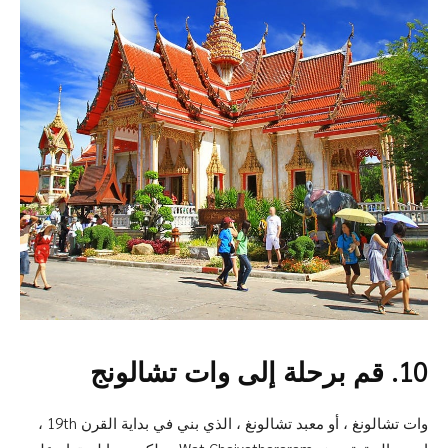
10. قم برحلة إلى وات تشالونج
وات تشالونغ ، أو معبد تشالونغ ، الذي بني في بداية القرن 19th ،