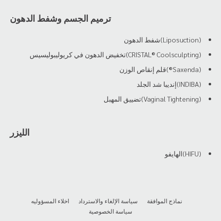
ترميم الجسم وشفط الدهون
(Liposuction)شفط الدهون
(CRISTAL® Coolsculpting)تخفيض الدهون في كريوليبوليسيس
(Saxenda®)قلم إنقاص الوزن
(INDIBA)إنديبا شد الجلد
(Vaginal Tightening)تضييق المهبل
الليزر
(HIFU)الهايفو
نماذج الموافقة
سياسة الإلغاء والاسترداد
اخلاء المسؤوليه
سياسة الخصوصية