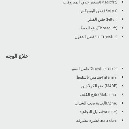
(Mesofat)تصغير خدود الميزوفات
(Botox)حقن البوتوكس
(Filler)حقن الفيلر
(Thread lift)رفع الخيط
(Fat Transfer)نقل الدهون
علاج الوجه
(Growth Factor)عامل النمو
(vitamin)فيتامين بالتنقيط
(MADE)صنع الكولاجين
(Melasma)علاج الكلف
(Acne)العناية بحب الشباب
(wrinkle)تقليل التجاعيد
(aura skin)بشرة مشرقة