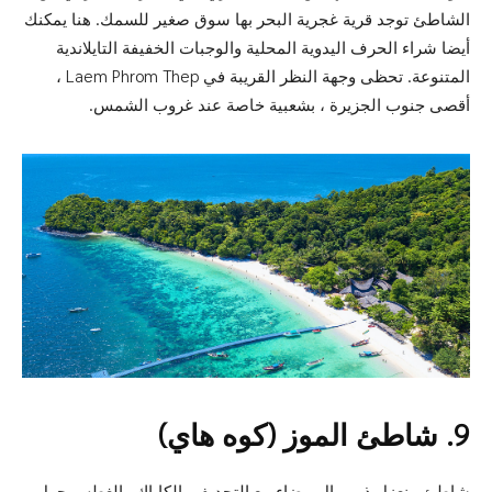
الشاطئ توجد قرية غجرية البحر بها سوق صغير للسمك. هنا يمكنك
أيضا شراء الحرف اليدوية المحلية والوجبات الخفيفة التايلاندية
المتنوعة. تحظى وجهة النظر القريبة في Laem Phrom Thep ،
أقصى جنوب الجزيرة ، بشعبية خاصة عند غروب الشمس.
9. شاطئ الموز (كوه هاي)
شاطئ منعزل ذو رمال بيضاء مع التجديف بالكاياك والغطس حول