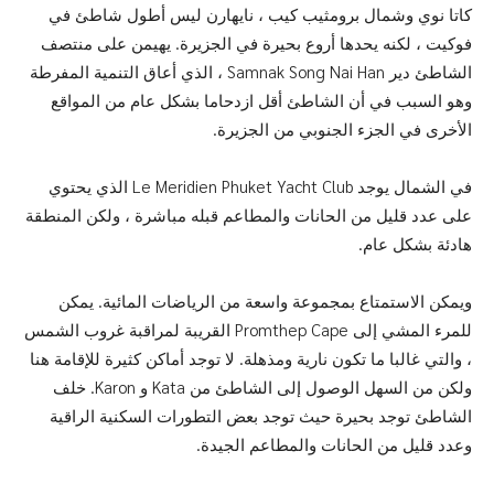
كاتا نوي وشمال برومثيب كيب ، نايهارن ليس أطول شاطئ في
فوكيت ، لكنه يحدها أروع بحيرة في الجزيرة. يهيمن على منتصف
الشاطئ دير Samnak Song Nai Han ، الذي أعاق التنمية المفرطة
وهو السبب في أن الشاطئ أقل ازدحاما بشكل عام من المواقع
الأخرى في الجزء الجنوبي من الجزيرة.
في الشمال يوجد Le Meridien Phuket Yacht Club الذي يحتوي
على عدد قليل من الحانات والمطاعم قبله مباشرة ، ولكن المنطقة
هادئة بشكل عام.
ويمكن الاستمتاع بمجموعة واسعة من الرياضات المائية. يمكن
للمرء المشي إلى Promthep Cape القريبة لمراقبة غروب الشمس
، والتي غالبا ما تكون نارية ومذهلة. لا توجد أماكن كثيرة للإقامة هنا
ولكن من السهل الوصول إلى الشاطئ من Kata و Karon. خلف
الشاطئ توجد بحيرة حيث توجد بعض التطورات السكنية الراقية
وعدد قليل من الحانات والمطاعم الجيدة.