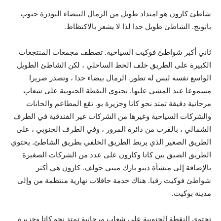
شاطئ كارون هو امتداد طويل من الرمال البيضاء البودرة جنوب
باتونج. الشاطئ طويل جدا لذا لا يشعر بالاكتظاظ.
ثاني أكبر شواطئ فوكيت السياحية. تصطف مجمعات المنتجعات
الكبيرة على الطريق خلف الخط الساحلي ، لكن الشاطئ الطويل
الواسع نفسه ليس له تطور. الرمال بيضاء جدا ، وتصدر صريرا
مسموعا عند المشي عليها. تحتوي النقطة الجنوبية على شعاب
مرجانية دقيقة تمتد نحو كاتا وجزيرة بو. تقع المطاعم والحانات
والشركات السياحية وغيرها من الشركات غير الفندقية في الطرف
الشمالي ، بالقرب من دائرة المرور ، وفي الطرف الجنوبي ، على
الطريق الصغير الذي يربط الطريق الخلفي بطريق الشاطئ. يحتوي
الطريق الضيق بين كاتا وكارون على عدد من الشركات الصغيرة
بالإضافة إلى منشأة دينو بارك ميني جولف. كارون هي أكثر
شواطئ فوكيت رقيا. هناك خدمة حافلات نهارية منتظمة من وإلى
مدينة بوكيت.
تحتوي النقطة الجنوبية على شعاب مرجانية تمتد نحو كاتا وجزيرة