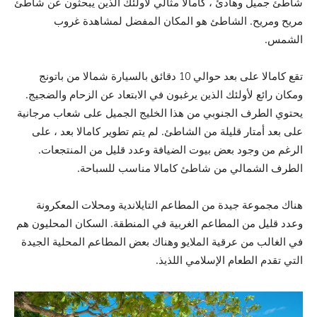
شاطئ جميل وهادئ ، كامالا مثالي لأولئك الذين يبحثون عن شاطئ
مريح ومريح. الشاطئ هو المكان المفضل لمشاهدة غروب
الشمس.
تقع كامالا على بعد حوالي 10 دقائق بالسيارة شمالا من باتونج
ومكان رائع لأولئك الذين يرغبون في الابتعاد عن الزحام والضجيج.
يحتوي الطرف الجنوبي من هذا الخليج الجميل على شعاب مرجانية
على بعد أمتار قليلة من الشاطئ. لم يتم تطوير كامالا بعد ، على
الرغم من وجود بعض بيوت الضيافة وعدد قليل من المنتجعات.
الطرف الشمالي من شاطئ كامالا مناسب للسباحة.
هناك مجموعة جيدة من المطاعم التايلاندية ومحلات المعكرونة
وعدد قليل من المطاعم الغربية في المنطقة. السكان المحليون هم
في الغالب من عرقية الملايو وهناك بعض المطاعم المحلية الجيدة
التي تقدم الطعام الإسلامي اللذيذ.