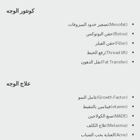
كونتور الوجه
(Mesofat)تصغير خدود الميزوفات
(Botox)حقن البوتوكس
(Filler)حقن الفيلر
(Thread lift)رفع الخيط
(Fat Transfer)نقل الدهون
علاج الوجه
(Growth Factor)عامل النمو
(vitamin)فيتامين بالتنقيط
(MADE)صنع الكولاجين
(Melasma)علاج الكلف
(Acne)العناية بحب الشباب