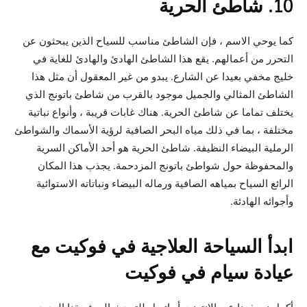
10. شاطئ الحرية
كما يوحي الاسم ، فإن الشاطئ مناسب للسياح الذين يبحثون عن
التحرر من أعمالهم. يقع هذا الشاطئ الهادئ والهادئ للغاية في
خليج مخفي بعيدا عن الشارع. يبدو من غير المعقول أن مثل هذا
الشاطئ المثالي والجميل موجود بالقرب من شاطئ باتونج الذي
يختلف تماما عن شاطئ الحرية. هناك غابات قريبة ، وأنواع نباتية
مختلفة ، بما في ذلك مياه البحر الصافية لرؤية الأسماك والشواطئ
الرملية البيضاء النظيفة. شاطئ الحرية هو أحد الأماكن السرية
والمحفوظة حول شواطئ باتونج المزدحمة. يجذب هذا المكان
الرائع السياح بمياهه الصافية ورماله البيضاء ونباتاته الاستوائية
وأجوائه الهادئة.
ابدأ السياحة العلاجية في فوكيت مع
عيادة سيام في فوكيت
أكمل نموذجنا عبر الإنترنت أو اتصل للتحدث إلى فريقنا الودود