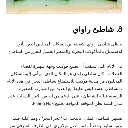
8. شاطئ راواي
يحظى شاطئ راواي بشعبية بين السكان المحليين الذين يأتون
للاستمتاع بالمأكولات البحرية والمنظر الجميل للجزر من الشاطئ.
في الأيام التي سبقت أن تصبح فوكيت وجهة شهيرة لقضاء
العطلات ، كان شاطئ راواي هو المكان الذي سيأتي إليه السكان
المحليون من مدينة فوكيت للاستمتاع بشاطئ البحر. في هذه الأيام
، الشاطئ نفسه ليس لطيفا مع العديد من القوارب الصغيرة
الراسية قبالة الشاطئ ، على الرغم من أنه من الآمن السباحة على
مدار السنة نظرا لموقعه المواجه لخليج Phang Nga.
يشتهر الشاطئ المليء بالنخيل ب "غجر البحر" ، وهم أقلية صيد
بدوية سابقا يعتقد أنها من أصل ميلانيزي. في الطرف الشرقي من