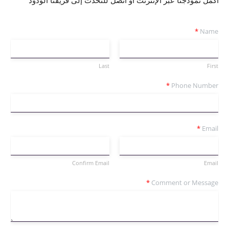
*
Name
Last
First
*
Phone Number
*
Email
Confirm Email
Email
*
Comment or Message