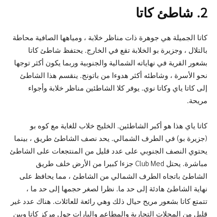
2. شاطئ كاتا
كاتا الجميلة هي جوهرة ذات مناظر خلابة ، ومياهها الصافية محاطة
بالتلال ، وجزيرة بو الخلابة تقع في الخارج. يحتفظ شاطئ كاتا
بشعور القرية في نهاياته الشمالية والجنوبية وربما يكون أكثر توجها
نحو الأسرة ، وشاطئه أكثر هدوءا من باتونج. ينقسم هذا الشاطئ
إلى كاتا ياي وكاتا نوي. يوفر كلا الشاطئين مناظر خلابة وأجواء
مريحة.
كاتا ياي هذا هو أكبر الشاطئين. الخليج خلاب للغاية مع كوه بو
(جزيرة بو) في الطرف الشمالي. يحد نصف الشاطئ طريق ، بينما
يحتوي النصف الجنوبي على عدد قليل من المنتجعات على الشاطئ
مباشرة. يحتل Club Med جزءا كبيرا من الأرض خلف طريق
الشاطئ باتجاه الطرف الشمالي من الشاطئ ، مما يحافظ على
نهاية الشاطئ هادئة إلى حد ما. نظرا لصغر حجمها إلى حد ما ،
تتمتع كاتا بشعور مريح حيال ذلك وهي رائعة للعائلات. هناك عدد غير
قليل من المحلات التجارية والمطاعم والبارات حول مركز كاتا وبين