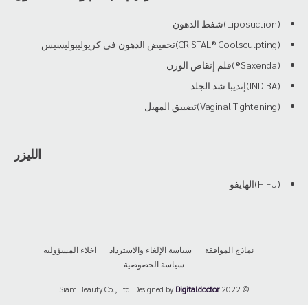
(Liposuction)شفط الدهون
(CRISTAL® Coolsculpting)تخفيض الدهون في كريوليبوليسيس
(Saxenda®)قلم إنقاص الوزن
(INDIBA)إنديبا شد الجلد
(Vaginal Tightening)تضييق المهبل
الليزر
(HIFU)الهايفو
نماذج الموافقة
سياسة الإلغاء والاسترداد
اخلاء المسؤوليه
سياسة الخصوصية
Digitaldoctor
© 2022 Siam Beauty Co., Ltd. Designed by