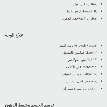
(Filler)حقن الفيلر
(Thread lift)رفع الخيط
(Fat Transfer)نقل الدهون
علاج الوجه
(Growth Factor)عامل النمو
(vitamin)فيتامين بالتنقيط
(MADE)صنع الكولاجين
(Melasma)علاج الكلف
(Acne)العناية بحب الشباب
(wrinkle)تقليل التجاعيد
(aura skin)بشرة مشرقة
ترميم الجسم وشفط الدهون