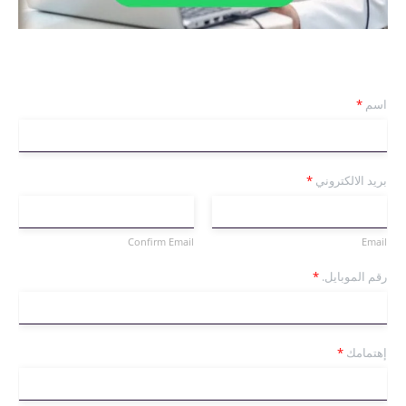
اسم
*
بريد الالكتروني
*
Confirm Email
Email
رقم الموبايل.
*
إهتمامك
*