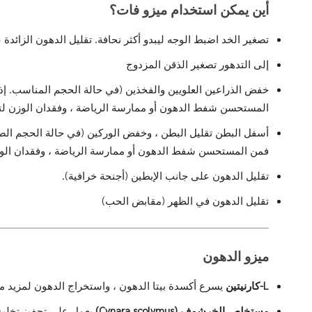
أين يمكن استخدام ميزو فات؟
تصغير الخد اضبط الوجه ليبدو أكثر نحافة. تقليل الدهون الزائدة 
إلى التدهور تصغير الذقن المزدوج
خفض الذراعين العلويين والفخذين (في حالة الحجم المناسب. إذا
المستحسن شفط الدهون أو ممارسة الرياضة ، وفقدان الوزن لتقل
أسفل البطن تقليل البطن ، وخفض الوركين (في حالة الحجم الصحي
فمن المستحسن شفط الدهون أو ممارسة الرياضة ، وفقدان الوزن 
تقليل الدهون على جانب الإبطين (أجنحة خرافية).
تقليل الدهون في الظهر (مقابض الحب)
ميزو الدهون
L-كارنيتين
يسرع أكسدة بيتا الدهون ، واستخراج الدهون لمزيد م
مستخلص الخرشوف (Cynara scolymus)
يعمل على تحفيز تخليق ا