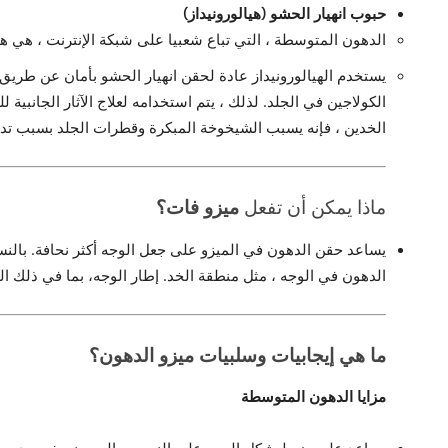
حبوب انهيار الحشو (هيالورونيداز)
الدهون المتوسطة ، التي تباع شعبيا على شبكة الإنترنت ، هي هيا
يستخدم الهيالورونيداز عادة لحقن انهيار الحشو بأمان عن طري
الكولاجين في الجلد. لذلك ، يتم استخدامه لعلاج الآثار الجانبية
الخدين ، فإنه يسبب الشيخوخة المبكرة وقطرات الجلد بسبب تده
ماذا يمكن أن تفعل
ميزو فات
؟
يساعد حقن الدهون في الميزو على جعل الوجه أكثر نحافة. بالنسب
الدهون في الوجه ، مثل منطقة الخد. إطار الوجه، بما في ذلك ال
ما هي إيجابيات وسلبيات ميزو الدهون؟
مزايا الدهون المتوسطة
يساعد على ضبط شكل الوجه على النسب ، الوجه نحيف. يبدو متنا