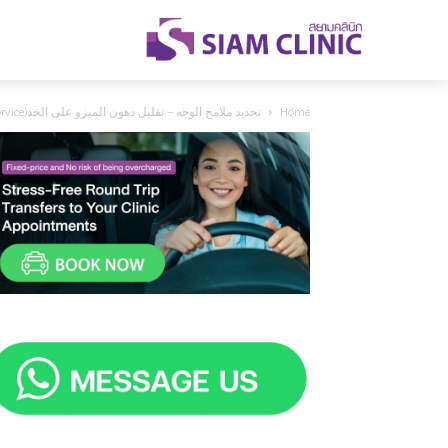
Home
تحديد ملامح الوجه – تقليل دهون الميزو على الخد(Mesofat Service)