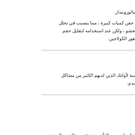
لورونيداز.
ق حقن كميات كبيرة ، مما يتسبب في تحلل
 للحشو ، ولكن عند استخدامه لتقليل حجم
ور الكولاجين.
ة لأولئك الذين لديهم الكثير من مشاكل
ندى
سبا ، ويرى التأثير بسرعة ، ويقلل من الدهون