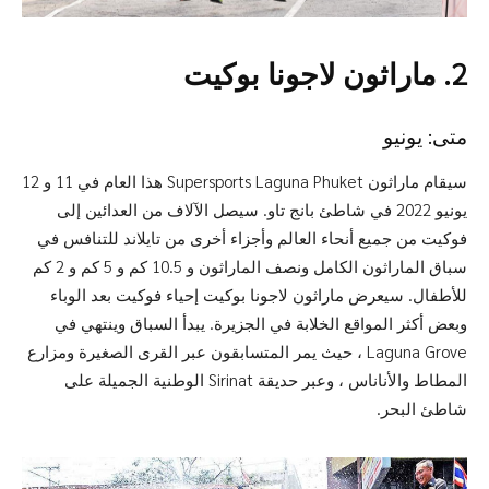
2. ماراثون لاجونا بوكيت
متى: يونيو
سيقام ماراثون Supersports Laguna Phuket هذا العام في 11 و 12
يونيو 2022 في شاطئ بانج تاو. سيصل الآلاف من العدائين إلى
فوكيت من جميع أنحاء العالم وأجزاء أخرى من تايلاند للتنافس في
سباق الماراثون الكامل ونصف الماراثون و 10.5 كم و 5 كم و 2 كم
للأطفال. سيعرض ماراثون لاجونا بوكيت إحياء فوكيت بعد الوباء
وبعض أكثر المواقع الخلابة في الجزيرة. يبدأ السباق وينتهي في
Laguna Grove ، حيث يمر المتسابقون عبر القرى الصغيرة ومزارع
المطاط والأناناس ، وعبر حديقة Sirinat الوطنية الجميلة على
شاطئ البحر.