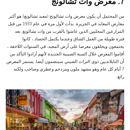
7. معرض وات تشالونج
من المحتمل أن يكون معرض وات تشالونج (معبد تشالونغ) هو أكبر
معارض المعابد في الجزيرة. بدأت لأول مرة في عام 1933 من قبل
المزارعين المحليين الذين عاشوا بالقرب من وات تشالونغ. بعد
فترة طويلة من العمل الشاق وعندما يكتمل الحصاد ، كانوا
يجتمعون ويخلقون معرضا على أرض المعبد. في السنوات اللاحقة ،
أقاموا المعرض خلال السنة الصينية الجديدة لأنهم أرادوا التأكد من
أن التايلانديين ذوي التراث الصيني سينضمون أيضا. يستمر المعرض
7 أيام كل عام وهو مشهد ملون ومزدحم وعطري وصاخب ولكنه
رائع.