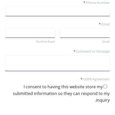
*
Phone Number
*
Email
Confirm Email
Email
*
Comment or Message
*
GDPR Agreement
I consent to having this website store my
submitted information so they can respond to my
inquiry.