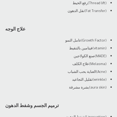
(Thread lift)رفع الخيط
(Fat Transfer)نقل الدهون
علاج الوجه
(Growth Factor)عامل النمو
(vitamin)فيتامين بالتنقيط
(MADE)صنع الكولاجين
(Melasma)علاج الكلف
(Acne)العناية بحب الشباب
(wrinkle)تقليل التجاعيد
(aura skin)بشرة مشرقة
ترميم الجسم وشفط الدهون
(Liposuction)شفط الدهون