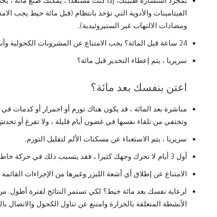
الفيتامينات والأدوية التي تؤخذ بانتظام (قبل مائة خيط يجب الامت
ومضادات الالتهاب غير الستيروئيدية).
24 ساعة قبل المائة؟ يجب الامتناع عن المشروبات الكحولية وأنشطة ضخ الدم.
سريريا ، يتم إعطاء التخدير قبل مائة؟
اعتن بنفسك بعد مائة؟
مباشرة بعد المائة ، قد يكون هناك تورم أو احمرار أو كدمات في 
وتختفي من تلقاء نفسها في غضون أيام قليلة ، ولا تفرغ أو تخد
سريريا ، يتم الاستغناء عن مسكنات الألم لتقليل التورم.
أول 3 أيام لا تحرك وجهك كثيرا ، فقد يتسبب ذلك في حركة خاطئة للشعر.
الامتناع عن إطلاق أي أشعة الليزر وغيرها من الإجراءات القائمة على ا
لرعاية نفسك بعد مائة خيط؟ لكي تستمر النتائج لفترة أطول. من
الأنشطة المتعلقة بالحرارة وامتنع عن تناول الكحول والاتصال بال