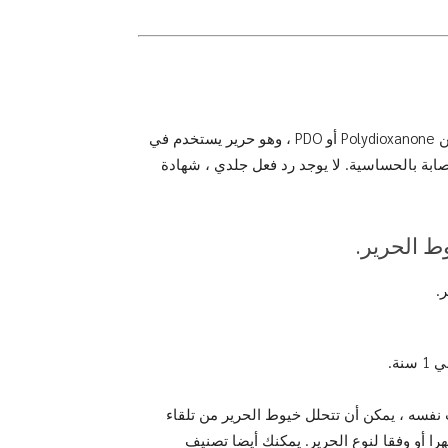
عادة ما يكون النوع الأكثر استخداما من خيوط الحرير مصنوعا من Polydioxanone أو PDO ، وهو حرير يستخدم في
صابة بالحساسية. لا يوجد رد فعل جلدي ، شهادة
ط الحرير.
نفسه ، يمكن أن تتحلل خيوط الحرير من تلقاء
وستكون فعالة على الجلد في فترة تتراوح بين 12 و 18 شهرا أو وفقا لنوع الحرير. يمكنك أيضا تصنيف