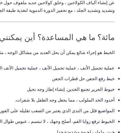
عن إنشاء ألياف الكولاجين ، وخلق كولاجين جديد ملفوف حول خ
وتشديد وتشديد الجلد ، مع تحفيز الدورة الدموية لتغذية طبقة الج
مائة؟ ما هي المساعدة؟ أين يمكنن
الخيط هو إجراء شائع يمكن أن يحل العديد من مشاكل الوجه ، مث
عملية تجميل الأنف ، عملية تجميل
الأنف ، عملية تجميل
الأنف ال
خيط رفع الجفن
حل قطرات الجفن
خيوط الحرير تجمع الخدين.
إنشاء إطار وجه نحيل
أخدود الخد الملولب
، مما يجعل وجه الطفل بلا شفرات.
المواضيع
قلل من الندى الذي يعتبر من الصعب تقليله على الفور.
الخيوط ترفع زوايا الفم.
أصلح وجهك ، لا تبتسم ، عبوس طوال ال
جبين ملولب
لجبهة مشدودة جدا.