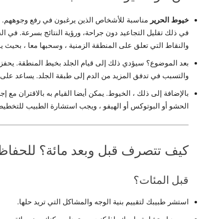
خيوط الحرير
مناسبة للأشخاص الذين يرغبون في رفع وجوههم. اج
في ذلك تقليل التجاعيد دون جراحة، ورؤية النتائج بسرعة. في 
والنقاط التي تعلق على المنطقة الزمنية ، وسحبها معا ، بحيث 
بعد الموضوع؟ سيؤدي ذلك إلى قيام الجلد بخيط المنطقة. يحفز ا
والتسبب في تدفق المزيد من الدم إلى طبقة الجلد. يساعد على
بالإضافة إلى ذلك ، الخيوط. يمكن أيضا القيام به بالاقتران مع 
الحشو أو البوتوكس أو الهيفو ، ويجب استشارة الطبيب للتخطيط 
كيف تتصرف قبل وبعد مائة؟ للحفاظ ع
قبل المئات؟
استشر طبيبك لتقييم بنية الوجه والمشاكل التي تريد حلها.
بمجرد استشارة طبيبك، إذا كنت مستعدا ، يمكنك صنع مائة ، يج