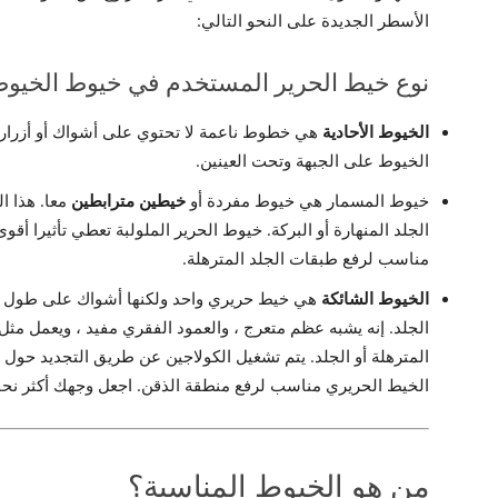
الأسطر الجديدة على النحو التالي:
نوع خيط الحرير المستخدم في خيوط الخيو
الخيوط الأحادية
هي خطوط ناعمة لا تحتوي على أشواك أو أزرار أو
الخيوط على الجبهة وتحت العينين.
خيوط المسمار هي خيوط مفردة أو
خيطين مترابطين
معا. هذا ا
الجلد المنهارة أو البركة. خيوط الحرير الملولبة تعطي تأثيرا أق
مناسب لرفع طبقات الجلد المترهلة.
الخيوط الشائكة
هي خيط حريري واحد ولكنها أشواك على طول خط
الجلد. إنه يشبه عظم متعرج ، والعمود الفقري مفيد ، ويعمل مث
المترهلة أو الجلد. يتم تشغيل الكولاجين عن طريق التجديد حول
الخيط الحريري مناسب لرفع منطقة الذقن. اجعل وجهك أكثر نحا
من هو الخيوط المناسبة؟