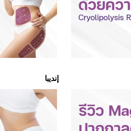
إنديبا