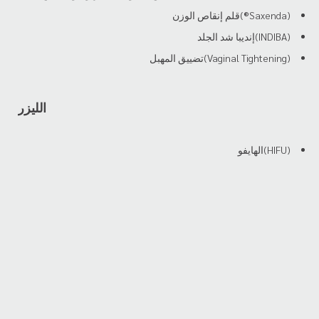
(Saxenda®)قلم إنقاص الوزن
(INDIBA)إنديبا شد الجلد
(Vaginal Tightening)تضييق المهبل
الليزر
(HIFU)الهايفو