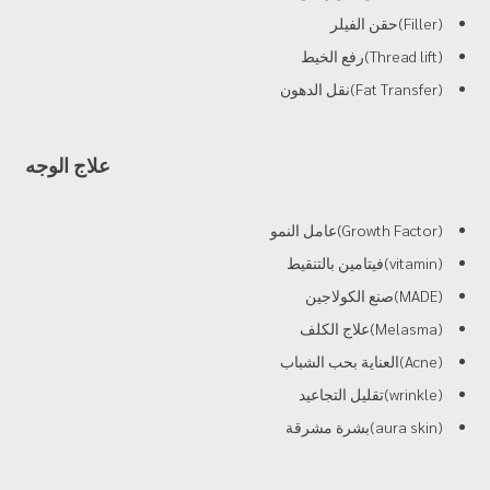
(Filler)حقن الفيلر
(Thread lift)رفع الخيط
(Fat Transfer)نقل الدهون
علاج الوجه
(Growth Factor)عامل النمو
(vitamin)فيتامين بالتنقيط
(MADE)صنع الكولاجين
(Melasma)علاج الكلف
(Acne)العناية بحب الشباب
(wrinkle)تقليل التجاعيد
(aura skin)بشرة مشرقة