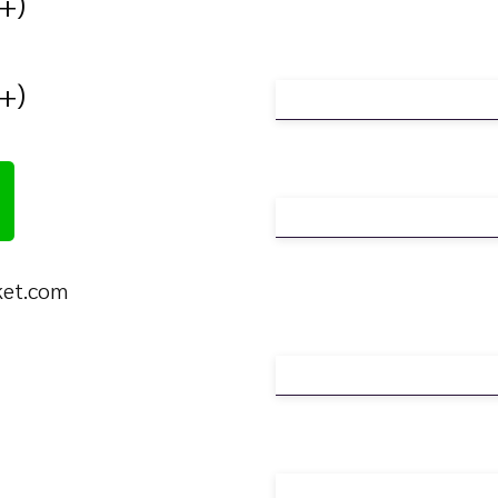
(+66) 88 448 6718
(+66) 93 692 5999
ket.com