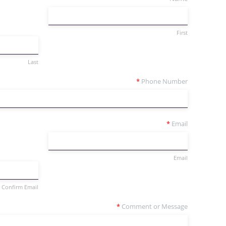
First
Last
*
Phone Number
*
Email
Email
Confirm Email
*
Comment or Message