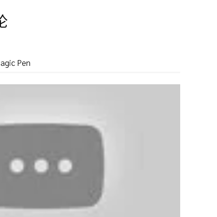
论
ic Pen