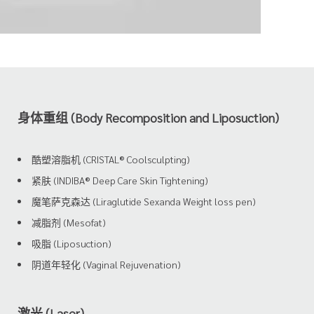
身体重组 (Body Recomposition and Liposuction)
酷塑溶脂机 (CRISTAL® Coolsculpting)
紧肤 (INDIBA® Deep Care Skin Tightening)
魔笔萨克森达 (Liraglutide Sexanda Weight loss pen)
减脂剂 (Mesofat)
吸脂 (Liposuction)
阴道年轻化 (Vaginal Rejuvenation)
激光 (Laser)