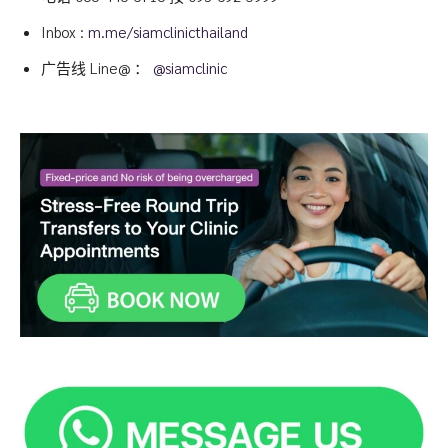
Inbox :
m.me/siamclinicthailand
广告线 Line@ ：
@siamclinic