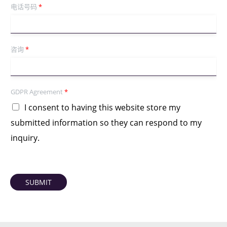
电话号码
*
咨询
*
GDPR Agreement
*
I consent to having this website store my
submitted information so they can respond to my
inquiry.
SUBMIT