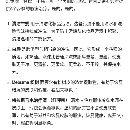
过步骤，轻松，不痛，睡一个美丽的面膜。普吉岛暹罗诊所提
供6个步骤的瑕疵治疗。是的，是的。
清洁牛奶
用于清洁化妆品污渍，这些污渍不能用清水和洗
脸泡沫擦掉或冲洗。为了防止污垢从化妆品污渍中积聚，
清洁温和的牛奶配方。
白唇
洗脸类型与相当高的冲洗。因此，它形成一个粘稠的
质地，如奶油。泡沫比普通泡沫或肥皂更紧、更细，使皮
肤更干净、更清新、更柔软、更柔软、不干燥，并保持水
分。
Melasma 松树
面膜含有松树皮的浓缩提取物，有助于恢复
暗沉的皮肤和瑕疵。看起来褪色了
梅拉斯马水治疗滴
（
红呼叫
）
滴水 – 治疗瑕疵冷💦水滴在
皮肤上，瑕疵会逐渐褪色。温和的配方它不会使皮肤变
薄，也有助于滋养和恢复皮肤的瑕疵，恢复健康，离开6小
时，瑕疵将明显褪色。