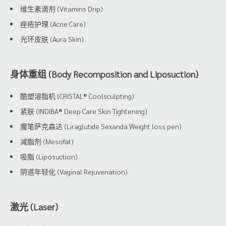
维生素滴剂 (Vitamins Drip)
痤疮护理 (Acne Care)
光环皮肤 (Aura Skin)
身体重组 (Body Recomposition and Liposuction)
酷塑溶脂机 (CRISTAL® Coolsculpting)
紧肤 (INDIBA® Deep Care Skin Tightening)
魔笔萨克森达 (Liraglutide Sexanda Weight loss pen)
减脂剂 (Mesofat)
吸脂 (Liposuction)
阴道年轻化 (Vaginal Rejuvenation)
激光 (Laser)