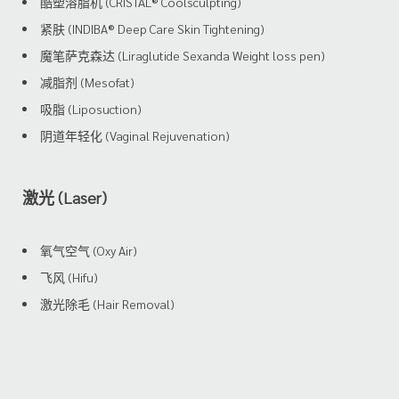
酷塑溶脂机 (CRISTAL® Coolsculpting)
紧肤 (INDIBA® Deep Care Skin Tightening)
魔笔萨克森达 (Liraglutide Sexanda Weight loss pen)
减脂剂 (Mesofat)
吸脂 (Liposuction)
阴道年轻化 (Vaginal Rejuvenation)
激光 (Laser)
氧气空气 (Oxy Air)
飞风 (Hifu)
激光除毛 (Hair Removal)