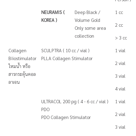
NEURAMIS (
Deep Black /
1 cc
KOREA )
Volume Gold
2 cc
Only some area
collection
> 3 cc
Collagen
SCULPTRA ( 10 cc / vial )
1 vial
BIiostimulator
PLLA Collagen Stimulator
2 vial
ไหมน้ำ หรือ
สารกระตุ้นคอล
3 vial
ลาเจน
4 vial
ULTRACOL 200 pg ( 4 - 6 cc / vial )
1 vial
PDO
2 vial
PDO Collagen Stimulator
3 vial