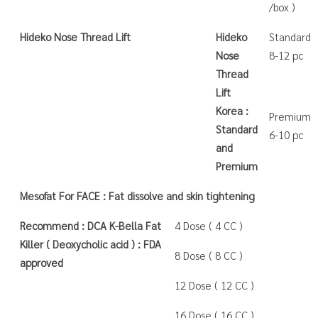
/box )
Hideko Nose Thread Lift
Hideko
Standard
Nose
8-12 pc
Thread
Lift
Korea :
Premium
Standard
6-10 pc
and
Premium
Mesofat For FACE : Fat dissolve and skin tightening
Recommend : DCA K-Bella Fat
4 Dose ( 4 CC )
Killer ( Deoxycholic acid ) : FDA
8 Dose ( 8 CC )
approved
12 Dose ( 12 CC )
16 Dose ( 16 CC )