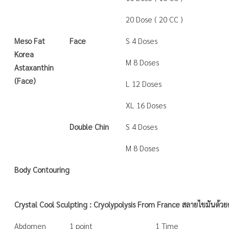
20 Dose ( 20 CC )
Meso Fat
Face
S 4 Doses
Korea
M 8 Doses
Astaxanthin
(Face)
L 12 Doses
XL 16 Doses
Double Chin
S 4 Doses
M 8 Doses
Body Contouring
Crystal Cool Sculpting : Cryolypolysis From France สลายไขมันด้วย
Abdomen
1 point
1 Time