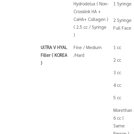
Hydrodelux ( Non-
1 Syringe
Crosslink HA +
CaHA+ Collagen )
2 Syringe
( 2.5 cc / Syringe
Full Face
)
UlTRA V HYAL
Fine / Medium
1 cc
Filler ( KOREA
/Hard
2 cc
)
3 cc
4 cc
5 cc
Morethan
6 cc (
Same
Person )