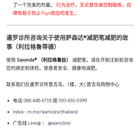
了一个完美的剂量。
行为治疗，无论是饮食控制锻炼，自
律有助于防止Yoyo效应的发生。
暹罗诊所咨询关于使用萨森达®减肥笔减肥的故
事（利拉格鲁蒂德）
使用
Saxenda®
（利拉格鲁肽）
减肥笔，请在开始注射前咨询
您的病史和体检。使患者安全、健康地减肥。
联系我们在暹罗诊所普吉岛，1楼，大C普吉岛购物中心
电话
088-448-6718
按
093-692-5999
Inbox :
m.me/siamclinicthailand
广告线 Line@ ：
@siamclinic