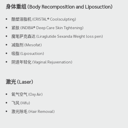
身体重组 (Body Recomposition and Liposuction)
酷塑溶脂机 (CRISTAL® Coolsculpting)
紧肤 (INDIBA® Deep Care Skin Tightening)
魔笔萨克森达 (Liraglutide Sexanda Weight loss pen)
减脂剂 (Mesofat)
吸脂 (Liposuction)
阴道年轻化 (Vaginal Rejuvenation)
激光 (Laser)
氧气空气 (Oxy Air)
飞风 (Hifu)
激光除毛 (Hair Removal)