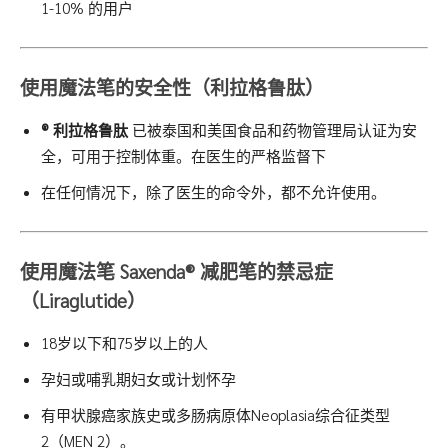
1-10% 的用户
使用魔法笔的安全性（利拉格鲁肽）
® 利
拉格鲁肽
已被泰国和美国食品和药物管理局认证为安
全，可用于控制体重。在医生的严格监督下
在任何情况下，除了医生的命令外，都不允许使用。
使用魔法笔
Saxenda®
减肥笔的禁忌症
（Liraglutide）
18岁以下和75岁以上的人
孕妇或哺乳期妇女或计划怀孕
有甲状腺癌家族史或多肠病原体Neoplasia综合征类型
2（MEN 2）。