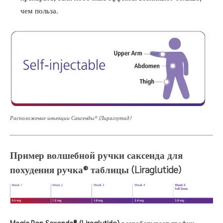
чем польза.
Расположение инъекции Саксенды® (Лираглутид)
Пример волшебной ручки саксенда для
похудения ручка® таблицы (Liraglutide)
Magic Pen Saxenda® (Liraglutide)
разрабатывает график