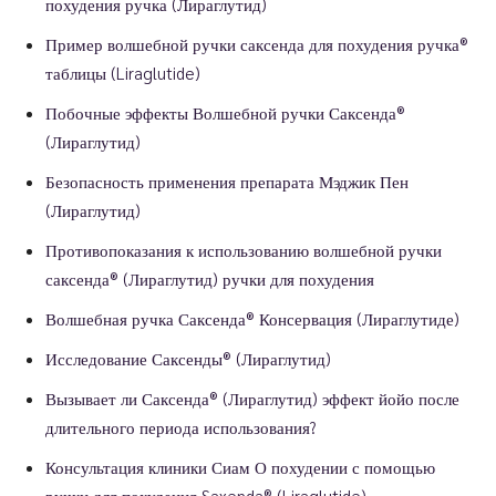
похудения ручка (Лираглутид)
Пример волшебной ручки саксенда для похудения ручка®
таблицы (Liraglutide)
Побочные эффекты Волшебной ручки Саксенда®
(Лираглутид)
Безопасность применения препарата Мэджик Пен
(Лираглутид)
Противопоказания к использованию волшебной ручки
саксенда® (Лираглутид) ручки для похудения
Волшебная ручка Саксенда® Консервация (Лираглутиде)
Исследование Саксенды® (Лираглутид)
Вызывает ли Саксенда® (Лираглутид) эффект йойо после
длительного периода использования?
Консультация клиники Сиам О похудении с помощью
ручки для похудения Saxenda® (Liraglutide)