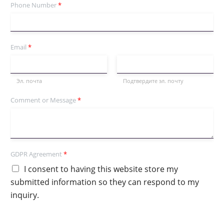
Phone Number
*
Email
*
Эл. почта
Подтвердите эл. почту
Comment or Message
*
GDPR Agreement
*
I consent to having this website store my
submitted information so they can respond to my
inquiry.