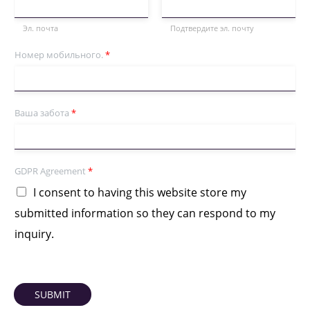
Эл. почта
Подтвердите эл. почту
Номер мобильного.
*
Ваша забота
*
GDPR Agreement
*
I consent to having this website store my
submitted information so they can respond to my
inquiry.
SUBMIT