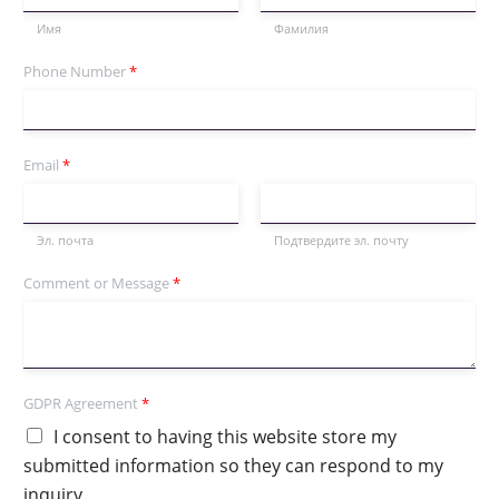
Имя
Фамилия
Phone Number
*
Email
*
Эл. почта
Подтвердите эл. почту
Comment or Message
*
GDPR Agreement
*
I consent to having this website store my
submitted information so they can respond to my
inquiry.