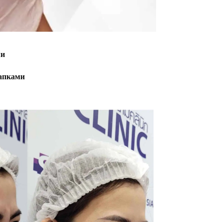
ми
лапками