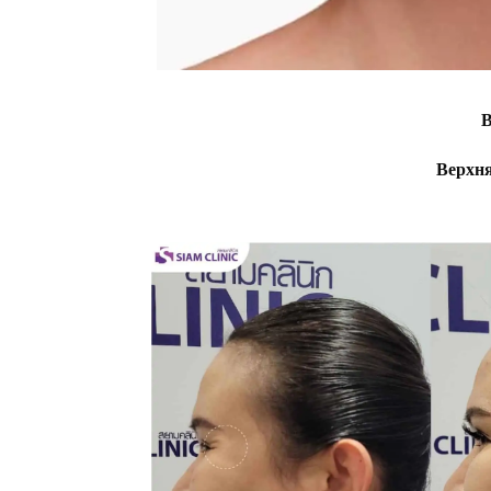
В
Верхня