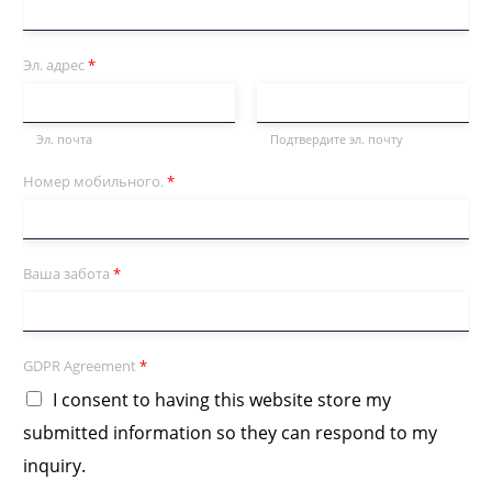
Эл. адрес
*
Эл. почта
Подтвердите эл. почту
Номер мобильного.
*
Ваша забота
*
GDPR Agreement
*
I consent to having this website store my
submitted information so they can respond to my
inquiry.