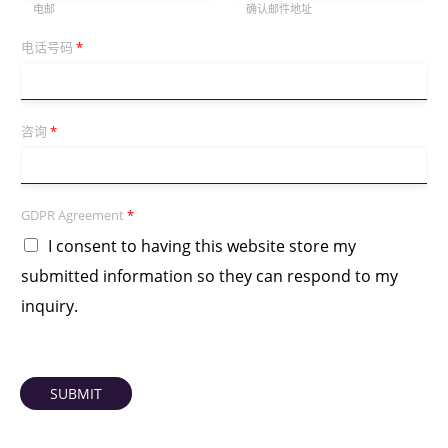
电邮
确认邮件地址
电话号码
*
咨询
*
GDPR Agreement
*
I consent to having this website store my
submitted information so they can respond to my
inquiry.
SUBMIT