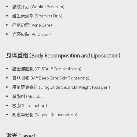
皱纹计划 (Wrinkle Program)
维生素滴剂 (Vitamins Drip)
痤疮护理 (Acne Care)
光环皮肤 (Aura Skin)
身体重组 (Body Recomposition and Liposuction)
酷塑溶脂机 (CRISTAL® Coolsculpting)
紧肤 (INDIBA® Deep Care Skin Tightening)
魔笔萨克森达 (Liraglutide Sexanda Weight loss pen)
减脂剂 (Mesofat)
吸脂 (Liposuction)
阴道年轻化 (Vaginal Rejuvenation)
激光 (Laser)