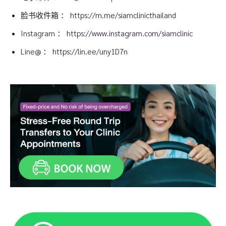
脸书收件箱 ：
https://m.me/siamclinicthailand
Instagram ：
https://www.instagram.com/siamclinic
Line@ ：
https://lin.ee/uny1D7n