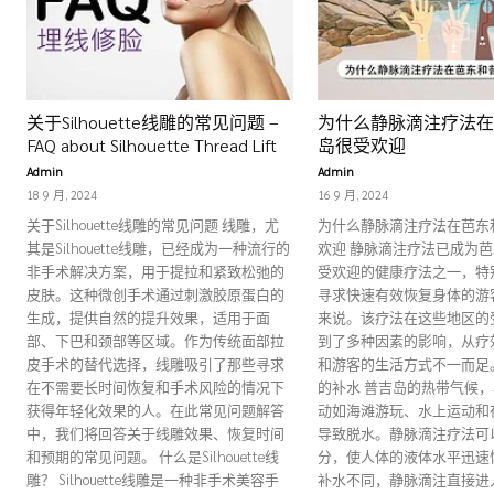
关于Silhouette线雕的常见问题 –
为什么静脉滴注疗法在
FAQ about Silhouette Thread Lift
岛很受欢迎
Admin
Admin
18 9 月, 2024
16 9 月, 2024
关于Silhouette线雕的常见问题 线雕，尤
为什么静脉滴注疗法在芭东
其是Silhouette线雕，已经成为一种流行的
欢迎 静脉滴注疗法已成为
非手术解决方案，用于提拉和紧致松弛的
受欢迎的健康疗法之一，特
皮肤。这种微创手术通过刺激胶原蛋白的
寻求快速有效恢复身体的游
生成，提供自然的提升效果，适用于面
来说。该疗法在这些地区的
部、下巴和颈部等区域。作为传统面部拉
到了多种因素的影响，从疗
皮手术的替代选择，线雕吸引了那些寻求
和游客的生活方式不一而足。 
在不需要长时间恢复和手术风险的情况下
的补水 普吉岛的热带气候
获得年轻化效果的人。在此常见问题解答
动如海滩游玩、水上运动和
中，我们将回答关于线雕效果、恢复时间
导致脱水。静脉滴注疗法可
和预期的常见问题。 什么是Silhouette线
分，使人体的液体水平迅速
雕？ Silhouette线雕是一种非手术美容手
补水不同，静脉滴注直接进