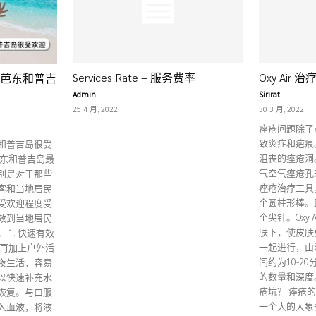
Services Rate – 服务费率
Oxy Air
芭东和普吉
Admin
Sirirat
25 4 月, 2022
30 3 月, 2022
痤疮问题除了
致炎症和疤痕
和普吉岛很受
沮丧的痤疮洞
芭东和普吉岛最
气空气痤疮孔
别是对于那些
痤疮治疗工具
客和当地居民
个圆柱形棒。
受欢迎程度受
个尖针。Oxy
效到当地居民
肤下，使皮肤
1. 快速有效
一起进行，由
，再加上户外活
间约为10-2
夜生活，容易
的数量和深度
以快速补充水
疮坑？ 痤疮
恢复。与口服
一个大的大象头
入血液，将液