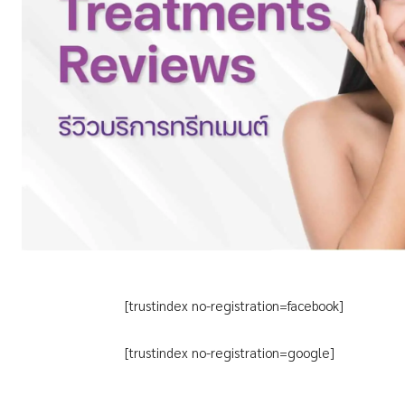
[trustindex no-registration=facebook]
[trustindex no-registration=google]