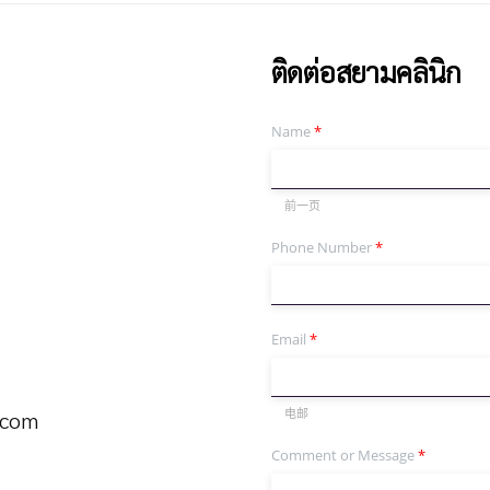
ติดต่อสยามคลินิก
Name
*
前一页
Phone Number
*
Email
*
电邮
.com
Comment or Message
*