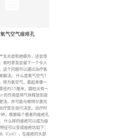
 治疗氧气空气痤疮孔
产生炎症和疤痕外，还会导
。有时甚至会留下一个令人
。这个问题可以通过治疗氧
来解决。 什么是氧气空气？
，称为氧空气，看起来像一
直径约2.5厘米，圆柱尖有一
 Air 的作用是将气体释放到皮
更浅，并可能与根特尔激光
治疗医生自行决定。治疗时
0分钟，根据每个患者的痤疮孔
。 什么样的痤疮可以成为痤
的特征可以变成痤疮坑如下：
（Cyst），在痤疮的头部