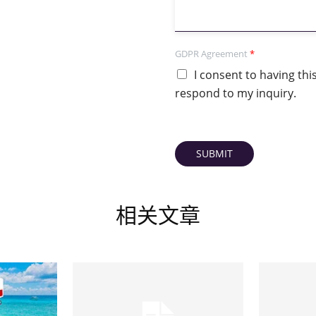
GDPR Agreement
*
I consent to having th
respond to my inquiry.
SUBMIT
相关文章