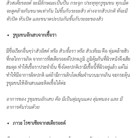
สิวสเตียรอยด์ จะมีลักษณะเป็นปื้น กระจุก ประทุทุกรูขุมขน ทุกเม็ด
จะดูคล้ายกันขนาดเท่ากัน ไม่ขึ้นกับระยะสิว ต่างจากสิวปกติ ที่จะมี
หัวปิด หัวเปิด และขนาดปะปนกันขึ้นกับระยะของสิว
รูขุมขนอักเสบจากเชื้อรา
มีชื่อเรียกอื่นๆว่า
สิวยีสต์ หรือ สิวเชื้อรา หรือ สิวเทียม
คือ ตุ่มคล้ายสิว
ที่กลไกการเกิด จากการที่สเตียรอยด์ไปกดภูมิ ภูมิคุ้มกันที่ผิวหนังจึงเสีย
สมดุล ทำให้เชื้อราประจำถิ่น ซึ่งโดยปกติเรามีเชื้อนี้ที่ผิวอยู่แล้ว แต่ไม่
ทำให้มีอาการผิดปกติ แต่ถ้ามีการเติบโตเพิ่มจำนวนมากเกิน จะกระตุ้น
รูขุมขนให้อักเสบและติดเชื้อได้ค่ะ
อาการของ รูขุมขนอักเสบ คือ มีเป็นตุ่มนูนแดง ตุ่มหนอง และ มี
อาการคันร่วมด้วย
ภาวะ โรซาเซียจากสเตียรอยด์