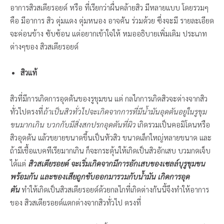
อาการสิวสเตียรอยด์ หรือ ที่เรียกว่าผื่นคล้ายสิว มีหลายแบบ โดยรวมๆ
คือ มีอาการ สิว ตุ่มแดง ตุ่มหนอง อาจคัน ร่วมด้วย ซึ่งจะมี รายละเอียด
จะค่อนข้าง ซับซ้อน แต่อยากเข้าใจให้ หมออธิบายเพิ่มเติม ประเภท
ต่างๆของ สิวสเตียรอยด์
สิวแท้
สิวที่มีการเกิดการอุดตันของรูขุมขน แต่ กลไกการเกิดสิวจะต่างจากสิว
ทั่วไปตรงที่
ถ้าเป็นสิวทั่วไปจะเกิดจากการที่มีน้ำมันอุดตันอยู่ในรูขุม
ขนมากเกิน บวกกับมีสิ่งสกปรกอุดตันที่ผิว
เกิดรวมเป็นคอมิโดนหรือ
สิวอุดตัน แล้วขยายขนาดขึ้นเป็นหัวสิว ขนาดเล็กใหญ่หลายขนาด และ
ถ้ามีเชื้อแบคทีเรียมากเกิน ก็จะกระตุ้นให้เกิดเป็นสิวอักเสบ บวมกดเจ็บ
ได้แต่
สิวสเตียรอยด์ จะเริ่มเกิดจากมีการอักเสบของเซลล์บุรูขุมขน
พร้อมกัน และของเสียถูกขับออกมารวมกับน้ำมัน
เกิดการอุด
ตัน
ทำให้เกิดเป็นสิวสเตียรอยด์ด้วยกลไกที่เกิดต่างกันนี้จึงทำให้อาการ
ของ สิวสเตียรอยด์แตกต่างจากสิวทั่วไป ตรงที่