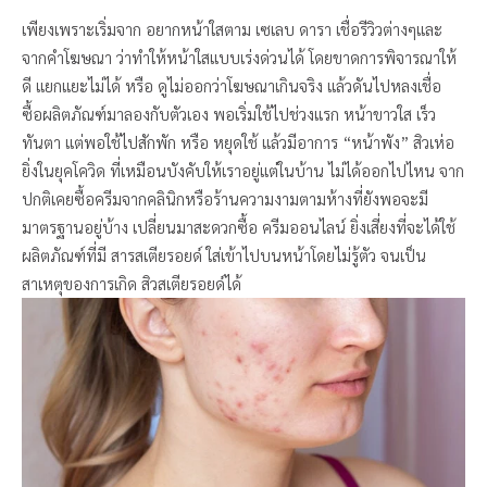
เพียงเพราะเริ่มจาก อยากหน้าใสตาม เซเลบ ดารา เชื่อรีวิวต่างๆและ
จากคำโฆษณา ว่าทำให้หน้าใสแบบเร่งด่วนได้ โดยขาดการพิจารณาให้
ดี แยกแยะไม่ได้ หรือ ดูไม่ออกว่าโฆษณาเกินจริง แล้วดันไปหลงเชื่อ
ซื้อผลิตภัณฑ์มาลองกับตัวเอง พอเริ่มใช้ไปช่วงแรก หน้าขาวใส เร็ว
ทันตา แต่พอใช้ไปสักพัก หรือ หยุดใช้ แล้วมีอาการ “หน้าพัง” สิวเห่อ
ยิ่งในยุคโควิด ที่เหมือนบังคับให้เราอยู่แต่ในบ้าน ไม่ได้ออกไปไหน จาก
ปกติเคยซื้อครีมจากคลินิกหรือร้านความงามตามห้างที่ยังพอจะมี
มาตรฐานอยู่บ้าง เปลี่ยนมาสะดวกซื้อ ครีมออนไลน์ ยิ่งเสี่ยงที่จะได้ใช้
ผลิตภัณฑ์ที่มี สารสเตียรอยด์ ใส่เข้าไปบนหน้าโดยไม่รู้ตัว จนเป็น
สาเหตุของการเกิด สิวสเตียรอยด์ได้