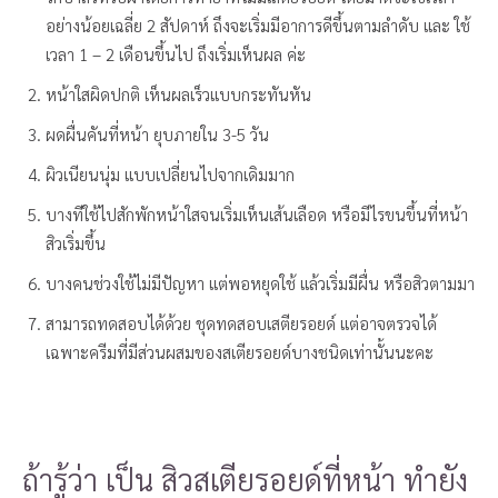
อย่างน้อยเฉลี่ย 2 สัปดาห์ ถึงจะเริ่มมีอาการดีขึ้นตามลำดับ และ ใช้
เวลา 1 – 2 เดือนขึ้นไป ถึงเริ่มเห็นผล ค่ะ
หน้าใสผิดปกติ เห็นผลเร็วแบบกระทันหัน
ผดผื่นคันที่หน้า ยุบภายใน 3-5 วัน
ผิวเนียนนุ่ม แบบเปลี่ยนไปจากเดิมมาก
บางทีใช้ไปสักพักหน้าใสจนเริ่มเห็นเส้นเลือด หรือมีไรขนขึ้นที่หน้า
สิวเริ่มขึ้น
บางคนช่วงใช้ไม่มีปัญหา แต่พอหยุดใช้ แล้วเริ่มมีผื่น หรือสิวตามมา
สามารถทดสอบได้ด้วย ชุดทดสอบเสตียรอยด์ แต่อาจตรวจได้
เฉพาะครีมที่มีส่วนผสมของสเตียรอยด์บางชนิดเท่านั้นนะคะ
ถ้ารู้ว่า เป็น สิวสเตียรอยด์ที่หน้า ทำยัง