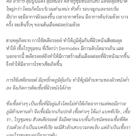
คือ อาการ ตุ่มนูนแดง ตุ่มหนอง คล้ายรูขุมขนอักเสบ แต่จะตุ่มขนาด
ใหญ่กว่า โดยเกิดในบริเวณตำแหน่ง หัวคิ้ว รอบจมูกและรอบริม
ฝีปาก
จะมีอาการผิวแดงขึ้น เวลาอากาศร้อน มีอาการคันร่วมด้วย บาง
ครั้ง จะเห็นริ้วๆ ของเส้นเลือดฝอยร่วมด้วย
สาเหตุเกิดจาก การใช้สเตียรอยด์ ทำให้ภูมิคุ้มกันที่ผิวหนังเสียสมดุล
ทำให้ เชื้อไรรูขุมขน ที่เรียกว่า Dermodex มีการเติบโตมากเกิน และ
นอกจากนี้ สเตียรอยด์ยังทำให้มีการสร้างเส้นเลือดฝอยที่ผิวหนังมากขึ้น
จึงทำให้มีอาการโรซาเซียเกิดขึ้น
การใช้เสตียรอยด์ มีฤทธิ์กดภูมิคุ้มกัน ทำให้ภูมิต้านทานของผิวหนังต่ำ
ลง จึงเกิดการติดเชื้อที่ผิวหนังได้ง่าย
ซึ่งเชื้อต่างๆ เป็นเชื้อที่มีอยู่แล้วโดยไม่ทำให้เกิดอาการแต่พอมีภาวะ
ภูมิต้านทานต่ำ จึงเชื้อมีมากเกินปกติ เชื้อต่างๆ ได้แก่ แบคทีเรีย , เชื้อ
รา , ไรรูขุมขน สิวสเตียรอยด์ จึงมีหลายแบบขึ้นกับชนิดของเชื้อที่ติด
ร่วมด้วย ถ้าเป็นแบคทีเรีย จะมีสิวอักเสบบวมกดเจ็บ แต่ถ้าเป็นเชื้อรา
และไรรูขุมขนจะมีอาการคัน