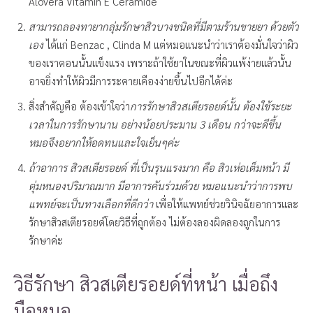
Alovera Vitamin E Ceramide
สามารถลองทายากลุ่มรักษาสิวบางชนิดที่มีตามร้านขายยา ด้วยตัว
เอง
ได้แก่ Benzac , Clinda M แต่หมอแนะนำว่าเราต้องมั่นใจว่าผิว
ของเราตอนนั้นแข็งแรง เพราะถ้าใช้ยาในขณะที่ผิวแพ้ง่ายแล้วนั้น
อาจยิ่งทำให้ผิวมีการระคายเคืองง่ายขึ้นไปอีกได้ค่ะ
สิ่งสำคัญคือ ต้องเข้าใจว่า
การรักษาสิวสเตียรอยด์นั้น ต้องใช้ระยะ
เวลาในการรักษานาน อย่างน้อยประมาน 3 เดือน กว่าจะดีขึ้น
หมอจึงอยากให้อดทนและใจเย็นๆค่ะ
ถ้าอาการ สิวสเตียรอยด์ ที่เป็นรุนแรงมาก คือ สิวเห่อเต็มหน้า มี
ตุ่มหนองปริมาณมาก มีอาการคันร่วมด้วย หมอแนะนำว่าการพบ
แพทย์จะเป็นทางเลือกที่ดีกว่า
เพื่อให้แพทย์ช่วยวินิจฉัยอาการและ
รักษาสิวสเตียรอยด์โดยวิธีที่ถูกต้อง ไม่ต้องลองผิดลองถูกในการ
รักษาค่ะ
วิธีรักษา สิวสเตียรอยด์ที่หน้า เมื่อถึง
มือหมอ