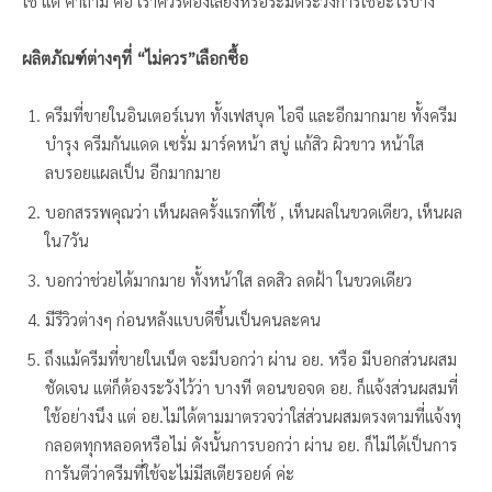
ใช้ แต่ คำถาม คือ เราควรต้องเลี่ยงหรือระมัดระวังการใช้อะไรบ้าง
ผลิตภัณฑ์ต่างๆที่ “ไม่ควร”เลือกซื้อ
ครีมที่ขายในอินเตอร์เนท ทั้งเฟสบุค ไอจี และอีกมากมาย ทั้งครีม
บำรุง ครีมกันแดด เซรั่ม มาร์คหน้า สบู่ แก้สิว ผิวขาว หน้าใส
ลบรอยแผลเป็น อีกมากมาย
บอกสรรพคุณว่า เห็นผลครั้งแรกที่ใช้ , เห็นผลในขวดเดียว, เห็นผล
ใน7วัน
บอกว่าช่วยได้มากมาย ทั้งหน้าใส ลดสิว ลดฝ้า ในขวดเดียว
มีรีวิวต่างๆ ก่อนหลังแบบดีขึ้นเป็นคนละคน
ถึงแม้ครีมที่ขายในเน็ต จะมีบอกว่า ผ่าน อย. หรือ มีบอกส่วนผสม
ชัดเจน แต่ก็ต้องระวังไว้ว่า บางที ตอนขอจด อย. ก็แจ้งส่วนผสมที่
ใช้อย่างนึง แต่ อย.ไม่ได้ตามมาตรวจว่าใส่ส่วนผสมตรงตามที่แจ้งทุ
กลอตทุกหลอดหรือไม่ ดังนั้นการบอกว่า ผ่าน อย. ก็ไม่ได้เป็นการ
การันตีว่าครีมที่ใช้จะไม่มีสเตียรอยด์ ค่ะ