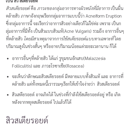
เป็น สิว สเตียรอยด์
สิวสเตียรอยด์
คือ
ภาวะของกลุ่มอาการทางผิวหนังที่มีอาการ
เป็นผื่น
คล้ายสิว ภาษาอังกฤษเรียกกลุ่มอาการแบบนี้ว่า Acneiform Eruption
ซึ่งกลุ่มอาการนี้ จะเรียกว่าอาการสิวอย่างเดียวก็ไม่ใช่ค่ะ เพราะ เป็นก
ลุ่มอาการที่มีทั้ง เป็นสิวแบบสิวแท้(Acne Vulgaris) รวมถึง อาการอื่นๆ
ที่คล้ายสิว
โดยมีสาเหตุมาจากการใช้สเตียรอยด์แบบทาเฉพาะที่
โดย
ปริมาณสูงในช่วงสั้นๆ หรืออาจปริมาณน้อยแต่ระยะเวลานาน ก็ได้
อาการอื่นๆที่คล้ายสิว ได้แก่ รูขุมขนอักเสบ(Malazzesia
Folliculitis) และ ภาวะโรซาเชีย(Rosacea)
จะเห็นว่าลักษณะสิวสเตียรอยด์ มีหลายแบบทั้งสิวแท้ และ อาการที่
คล้ายสิว แต่ทั้งหมดนี้เรารวมๆเรียกให้เข้าใจง่ายว่า สิวสเตียรอยด์
สิวเสตียรอยด์ อาจเกิดได้ ในช่วงที่กำลังใช้สเตียรอยด์อยู่ หรือ เกิด
หลังจากหยุดสเตียรอยด์ ไปแล้วก็ได้
สิวสเตียรอยด์