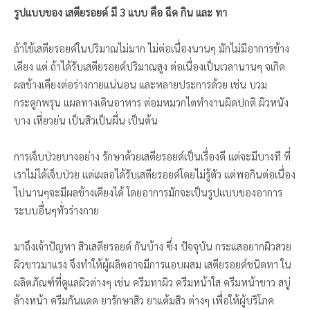
รูปแบบของ เสตียรอยด์ มี 3 แบบ คือ ฉีด กิน และ ทา
ถ้าใช้เสตียรอยด์ในปริมาณไม่มาก ไม่ต่อเนื่องนานๆ มักไม่มีอาการข้าง
เคียง แต่ ถ้าได้รับเสตียรอยด์ปริมาณสูง ต่อเนื่องเป็นเวลานานๆ จเกิด
ผลข้างเคียงต่อร่างกายแน่นอน และหลายประการด้วย เช่น บวม
กระดูกพรุน แผลทางเดินอาหาร ต่อมหมวกไตทำงานผิดปกติ ผิวหนัง
บาง เหี่ยวย่น เป็นสิวเป็นผื่น เป็นต้น
การเจ็บป่วยบางอย่าง รักษาด้วยเสตียรอยด์เป็นเรื่องดี แต่จะมีบางที ที่
เราไม่ได้เจ็บป่วย แต่เผลอได้รับเสตียรอยด์โดยไม่รู้ตัว แต่พอกินต่อเนื่อง
ไปนานๆจะมีผลข้างเคียงได้ โดยอาการมักจะเป็นรูปแบบของอาการ
ระบบอื่นๆทั่วร่างกาย
มาถึงเจ้าปัญหา สิวเสตียรอยด์ กันบ้าง ซึ่ง ปัจจุบัน กระแสอยากผิวสวย
ผิวขาวมาแรง จึงทำให้ผู้ผลิตอาจมีการแอบผสม เสตียรอยด์ชนิดทา ใน
ผลิตภัณฑ์ที่ดูแลผิวต่างๆ เช่น ครีมทาผิว ครีมหน้าใส ครีมหน้าขาว สบู่
ล้างหน้า ครีมกันแดด ยารักษาสิว ยาแต้มสิว ต่างๆ เพื่อให้ผู้บริโภค