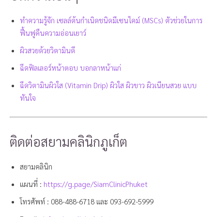
ทำความรู้จัก เซลล์ต้นกำเนิดชนิดมีเซนไคม์ (MSCs) ตัวช่วยในการ
ฟื้นฟูคืนความอ่อนเยาว์
ผิวสวยด้วยวิตามินดี
ฉีดฟิลเลอร์หน้าตอบ บอกลาหน้าแก่
ฉีดวิตามินผิวใส (Vitamin Drip) ผิวใส ผิวขาว ผิวเนียนสวย แบบ
ทันใจ
ติดต่อสยามคลินิกภูเก็ต
สยามคลินิก
แผนที่ :
https://g.page/SiamClinicPhuket
โทรศัพท์ :
088-488-6718
และ
093-692-5999