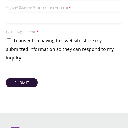
ปัญหาที่ต้องการปรึกษา (Your concern)
*
GDPR Agreement
*
I consent to having this website store my
submitted information so they can respond to my
inquiry.
SUBMIT