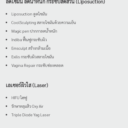
ลดไขมัน ลดน้ำหนัก กระชับสัดส่วน (Liposuction)
Liposuction ดูดไขมัน
CoolSculpting สลายไขมันด้วยความเย็น
Magic pen ปากกาลดน้ำหนัก
Indiba ฟื้นฟูกระชับผิว
Emsculpt สร้างกล้ามเนื้อ
Exilis กระชับผิวสลายไขมัน
Vagina Repair กระชับช่องคลอด
เลเซอร์ผิวใส (Laser)
HIFU ไฮฟู
รักษาหลุมสิว Oxy Air
Triple Diode Yag Laser