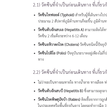
2.1) วัคซีนที่จำเป็นก่อนเดินทาง ที่เกี
วัคซีนไทฟอยด์ (Typhoid)
สำหรับผู้ที่เดินทางไ
ประมาณ 2 สัปดาห์ภูมิต้านทานก็จะขึ้น ภูมิต้านท
วัคซีนตับอักเสบเอ (Hepatitis A)
สามารถติดได้ทาง
วัคซีน 2 เข็มคือระหว่าง 6-12 เดือน
วัคซีนอหิวาตกโรค (Cholera)
วัคซีนชนิดนี้ปัจจุบ
วัคซีนโปลิโอ (Polio)
ปัจจุบันระบาดอยู่เพียงไม่กี
ทาง
2.2) วัคซีนที่จำเป็นก่อนเดินทาง ที่เกี่ย
ไม่ว่าจะเป็นทางลมหายใจ ทางน้ำลาย ทางเลือด ห
วัคซีนตับอักเสบบี (Hepatitis B)
ซึ่งสามารถลุกลาม
วัคซีนโรคพิษสุนัขบ้า (Rabies
)
ติดเชื้อจากการถูก
ในประเทศหรือพื้นที่ธุรกันดาร โดยจะทำการฉีด 3 เข็ม