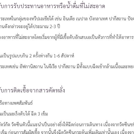
่ยวกับการรับประทานอาหารหรือน้ำดื่มที่ไม่สะอาด
ปประเทศในกลุ่มของทวีปเอเชียใต้ เช่น อินเดีย เนปาล บังกลาเทศ ปากีสถาน ปั
านดังกล่าวจะอยู่ได้ประมาณ 2-3 ปี
อาหารที่ไม่สะอาดโดยเริ่มจากผู้ที่มีเชื้อตับอักเสบเอเป็นตัวการที่ทำให้อาหา
ันเป็นรูปแบบกิน 2 ครั้งห่างกัน 1-6 สัปดาห์
่ประเทศเช่น อัฟกานิสถาน ไนจีเรีย ปากีสถาน มีทั้งแบบฉีดเข้ากล้ามเนื้อและห
วกับการติดเชื้อจากสารคัดหลั่ง
รือทางเพศสัมพันธ์
เป็นมะเร็งตับได้ ฉีด 3 เข็ม
สัตว์กัด วัคซีนตัวนี้แนะนำเป็นอย่างยิ่งให้ฉีดก่อนการเดินทาง เนื่องจากวัคซี
 ก่อนการสัมผัสเชื้อ จากนั้นจึงฉีดวัคซีนกระตุ้นเพิ่มเติมเท่านั้นเอง เนื่องจาก