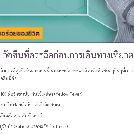
ง วัคซีนที่ควรฉีดก่อนการเดินทางเที่ยว
กำลังเป็นที่พูดถึงกันมากตอนนี้ ผมเลยขอโอกาสเล่าเรื่องวัคซีนชนิดๆอื่นๆที่เราควร
ลิปนี้คือ
HO) คือวัคซีนป้องกันไข้เหลือง (Yellow Fever)
้เช่น ไทฟอยด์ อหิวาต์ ตับอักเสบเอ
ัดหลั่ง เช่น ตับอักเสบบี
พิษสุนัขบ้า (Rabies) บาดทะยัก (Tetanus)