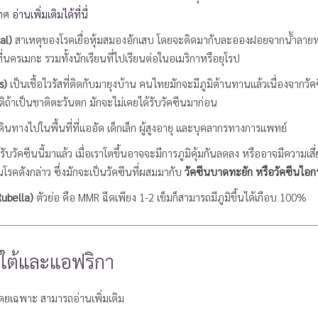
เทศ
อ่านเพิ่มเติมได้ที่นี่
cal)
สาเหตุของโรคเยื่อหุ้มสมองอักเสบ โดยจะติดมากับละอองฝอยจากน้ำลายหร
่นครเมกะ รวมทั้งนักเรียนที่ไปเรียนต่อในอเมริกาหรือยุโรป
is)
เป็นเชื้อไวรัสที่ติดกับมายุงบ้าน คนไทยมักจะมีภูมิต้านทานแล้วเนื่องจากว
ติถ้าเป็นชาติตะวันตก มักจะไม่เคยได้รับวัคซีนมาก่อน
ดินทางไปในพื้นที่ที่แออัด เด็กเล็ก ผู้สูงอายุ และบุคลากรทางการแพทย์
วัคซีนนี้มาแล้ว เมื่อเราโตขึ้นอาจจะมีการภูมิคุ้มกันลดลง หรืออาจมีความเสี่ยง
นโรคดังกล่าว ซึ่งมักจะเป็นวัคซีนที่ผสมมากับ
วัคซีนบาดทะยัก หรือวัคซีนไอ
ubella)
ตัวย่อ คือ MMR ฉีดเพียง 1-2 เข็มก็สามารถมีภูมิขึ้นได้เกือบ 100%
าใต้และแอฟริกา
ดยเฉพาะ สามารถอ่านเพิ่มเติม