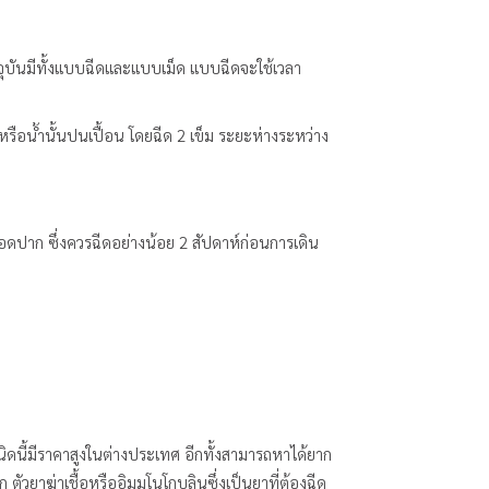
จจุบันมีทั้งแบบฉีดและแบบเม็ด แบบฉีดจะใช้เวลา
รหรือน้ำนั้นปนเปื้อน โดยฉีด 2 เข็ม ระยะห่างระหว่าง
ยอดปาก ซึ่งควรฉีดอย่างน้อย 2 สัปดาห์ก่อนการเดิน
นชนิดนี้มีราคาสูงในต่างประเทศ อีกทั้งสามารถหาได้ยาก
 ตัวยาฆ่าเชื้อหรืออิมมูโนโกบูลินซึ่งเป็นยาที่ต้องฉีด