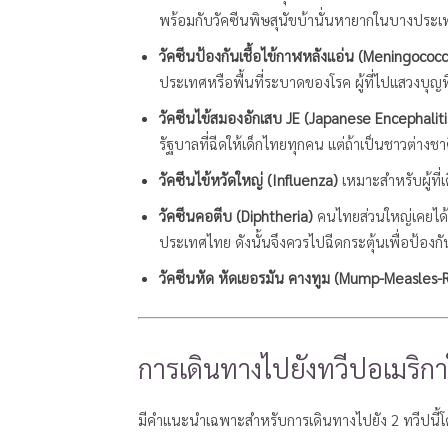
พร้อมกับวัคซีนพิษสุนัขบ้านั่นหายากในบางประ
วัคซีนป้องกันเชื้อไข้กาฬหลังแอ่น (Meningococ
ประเทศหรือพื้นที่ระบาดของโรค ผู้ที่ไปแสวงบุญที
วัคซีนไข้สมองอักเสบ
JE (Japanese Encephalit
รัฐบาลที่ฉีดให้เด็กไทยทุกคน แต่ถ้าเป็นชาวต่างชา
วัคซีนไข้หวัดใหญ่ (Influenza)
เหมาะสำหรับผู้ที่เ
วัคซีนคอตีบ (Diphtheria)
คนไทยส่วนใหญ่เคยได้รับ
ประเทศไทย ดังนั้นจึงควรไปฉีดกระตุ้นเพื่อป้องกั
วัคซีนหัด หัดเยอรมัน
คางทูม (Mump-Measles-R
การเดินทางไปยังทวีปอเมริก
มีคำแนะนำเฉพาะสำหรับการเดินทางไปยัง 2 ทวีปนี้โ