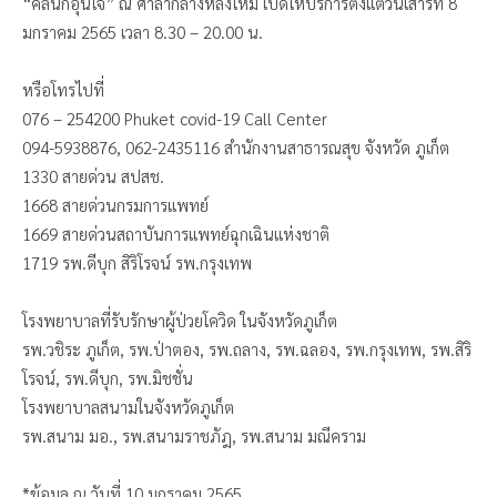
“คลินิกอุ่นใจ” ณ ศาลากลางหลังใหม่ เปิดให้บริการตั้งแต่วันเสาร์ที่ 8
มกราคม 2565 เวลา 8.30 – 20.00 น.
หรือโทรไปที่
076 – 254200 Phuket covid-19 Call Center
094-5938876, 062-2435116 สำนักงานสาธารณสุข จังหวัด ภูเก็ต
1330 สายด่วน สปสช.
1668 สายด่วนกรมการแพทย์
1669 สายด่วนสถาบันการแพทย์ฉุกเฉินแห่งชาติ
1719 รพ.ดีบุก สิริโรจน์ รพ.กรุงเทพ
โรงพยาบาลที่รับรักษาผู้ป่วยโควิด ในจังหวัดภูเก็ต
รพ.วชิระ ภูเก็ต, รพ.ป่าตอง, รพ.ถลาง, รพ.ฉลอง, รพ.กรุงเทพ, รพ.สิริ
โรจน์, รพ.ดีบุก, รพ.มิชชั่น
โรงพยาบาลสนามในจังหวัดภูเก็ต
รพ.สนาม มอ., รพ.สนามราชภัฎ, รพ.สนาม มณีคราม
*ข้อมูล ณ วันที่ 10 มกราคม 2565