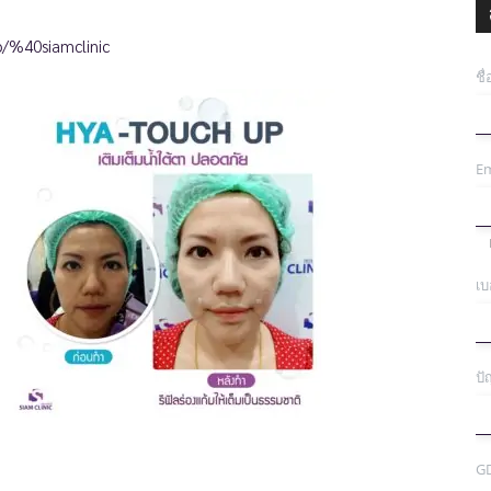
p/%40siamclinic
ชื
Em
เบ
ปั
G