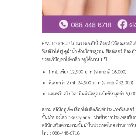
HYA TOUCHUP โปรแรงของปีนี้ ที่จะทำให้คุณสวยถึง
ฟิลล์ผิวให้ฟู ดูฉ่ำน้ำ ด้วยไฮยาลูรอน ฟิลล์เลอร์ ที่จะ
ช่วยแก้ปัญหาใต้ตาลึก อยู่ได้นาน 1 ปี
1 ml. เพียง 12,900 บาท (จากปกติ 16,000)
พิเศษกว่า 2 ml. 24,900 บาท (จากปกติ32,000)
แถมฟรี! ดริปวิตามินผิวใสสูตรเข้มข้น มูลค่า 6,0
สยาม คลินิกภูเก็ต เลือกใช้ผลิตภัณฑ์ประเภทฟิลเลอร
ชั้นนำของโลก “Restylane” นำเข้าจากประเทศสวีเด
คลินิกเสริมความงามชั้นนำในประเทศไทย ผ่านการรั
โทร : 088-448-6718