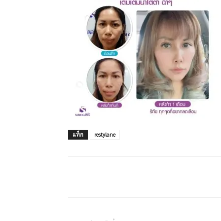
แท็ก
restylane