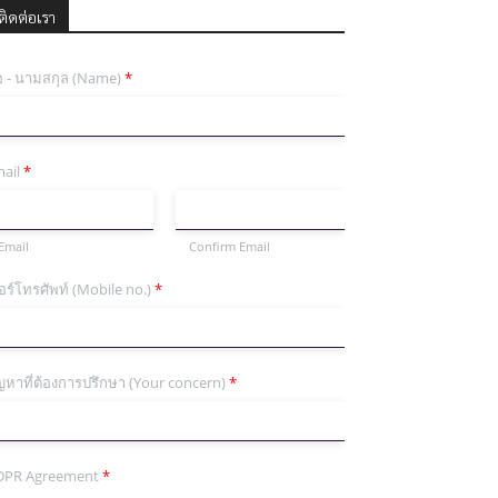
ติดต่อเรา
่อ - นามสกุล (Name)
*
ail
*
Email
Confirm Email
อร์โทรศัพท์ (Mobile no.)
*
ญหาที่ต้องการปรึกษา (Your concern)
*
DPR Agreement
*