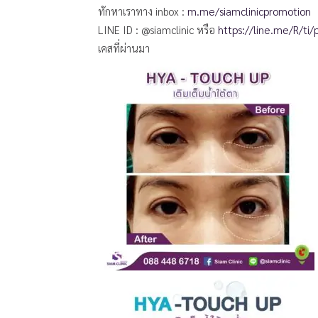
ทักหาเราทาง inbox :
m.me/siamclinicpromotion
LINE ID : @siamclinic หรือ
https://line.me/R/ti/
เคสที่ผ่านมา