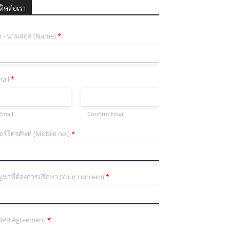
ติดต่อเรา
่อ - นามสกุล (Name)
*
ail
*
Email
Confirm Email
อร์โทรศัพท์ (Mobile no.)
*
ญหาที่ต้องการปรึกษา (Your concern)
*
DPR Agreement
*