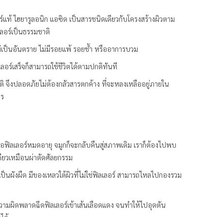
์แท้ ไฮยารูลอนิก แอซิด เป็นสารชนิดเดียวกับโครงสร้างผิวตาม
ลเลอร์เป็นธรรมชาติ
ไม่เป็นอันตราย ไม่มีรอยแพ้ รอยช้ำ หรืออาการบวม
เลอร์เสร็จก็สามารถใช้ชีวิตได้ตามปกติทันที
ิ จึงปลอดภัยไม่ต้องกลัวสารตกค้าง ที่จะหลงเหลืออยู่ภายใน
าร
ื่อฟิลเลอร์หมดอายุ จมูกก็จะกลับคืนสู่สภาพเดิม เราก็ต้องไปพบ
งเดียวเหมือนผ่าตัดศัลยกรรม
ป็นผังผืด มีของเหลวใต้ผิวที่ไม่ใช่ฟิลเลอร์ สามารถไหลไปกองรวม
ดความผิดพลาดฉีดฟิลเลอร์เข้าเส้นเลือดแดง จนทำให้ไปอุดตัน